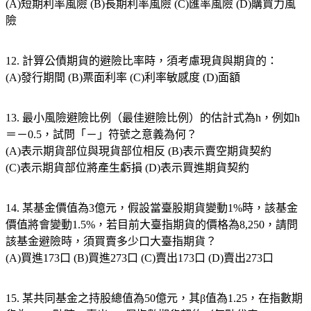
(A)短期利率風險 (B)長期利率風險 (C)匯率風險 (D)購買力風
險
12. 計算公債期貨的避險比率時，須考慮現貨與期貨的：
(A)發行期間 (B)票面利率 (C)利率敏感度 (D)面額
13. 最小風險避險比例（最佳避險比例）的估計式為h，例如h
＝－0.5，試問「－」符號之意義為何？
(A)表示期貨部位與現貨部位相反 (B)表示賣空期貨契約
(C)表示期貨部位將產生虧損 (D)表示買進期貨契約
14. 某基金價值為3億元，假設當臺股期貨變動1%時，該基金
價值將會變動1.5%，若目前大臺指期貨的價格為8,250，請問
該基金避險時，須買賣多少口大臺指期貨？
(A)買進173口 (B)買進273口 (C)賣出173口 (D)賣出273口
15. 某共同基金之持股總值為50億元，其β值為1.25，在指數期