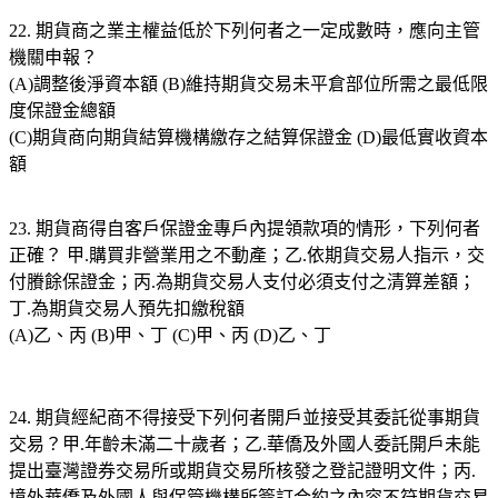
22. 期貨商之業主權益低於下列何者之一定成數時，應向主管
機關申報？
(A)調整後淨資本額 (B)維持期貨交易未平倉部位所需之最低限
度保證金總額
(C)期貨商向期貨結算機構繳存之結算保證金 (D)最低實收資本
額
23. 期貨商得自客戶保證金專戶內提領款項的情形，下列何者
正確？ 甲.購買非營業用之不動產；乙.依期貨交易人指示，交
付賸餘保證金；丙.為期貨交易人支付必須支付之清算差額；
丁.為期貨交易人預先扣繳稅額
(A)乙、丙 (B)甲、丁 (C)甲、丙 (D)乙、丁
24. 期貨經紀商不得接受下列何者開戶並接受其委託從事期貨
交易？甲.年齡未滿二十歲者；乙.華僑及外國人委託開戶未能
提出臺灣證券交易所或期貨交易所核發之登記證明文件；丙.
境外華僑及外國人與保管機構所簽訂合約之內容不符期貨交易