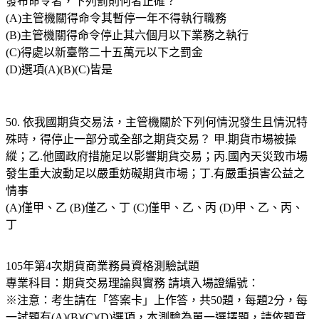
發布命令者，下列罰則何者正確？
(A)主管機關得命令其暫停一年不得執行職務
(B)主管機關得命令停止其六個月以下業務之執行
(C)得處以新臺幣二十五萬元以下之罰金
(D)選項(A)(B)(C)皆是
50. 依我國期貨交易法，主管機關於下列何情況發生且情況特
殊時，得停止一部分或全部之期貨交易？ 甲.期貨市場被操
縱；乙.他國政府措施足以影響期貨交易；丙.國內天災致市場
發生重大波動足以嚴重妨礙期貨市場；丁.有嚴重損害公益之
情事
(A)僅甲、乙 (B)僅乙、丁 (C)僅甲、乙、丙 (D)甲、乙、丙、
丁
105年第4次期貨商業務員資格測驗試題
專業科目：期貨交易理論與實務 請填入場證編號：
※注意：考生請在「答案卡」上作答，共50題，每題2分，每
一試題有(A)(B)(C)(D)選項，本測驗為單一選擇題，請依題意