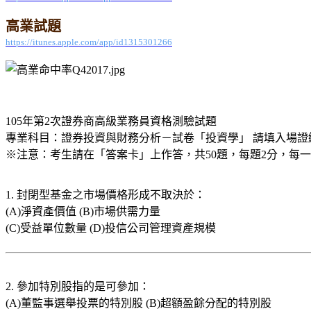
高業試題
https://itunes.apple.com/app/id1315301266
105年第2次證券商高級業務員資格測驗試題
專業科目：證券投資與財務分析－試卷「投資學」 請填入場證
※注意：考生請在「答案卡」上作答，共50題，每題2分，每一試
1. 封閉型基金之市場價格形成不取決於：
(A)淨資產價值 (B)市場供需力量
(C)受益單位數量 (D)投信公司管理資產規模
2. 參加特別股指的是可參加：
(A)董監事選舉投票的特別股 (B)超額盈餘分配的特別股