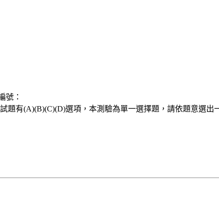
編號：
題有(A)(B)(C)(D)選項，本測驗為單一選擇題，請依題意選