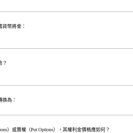
國貨幣將會：
險？
轉換為：
ons）或賣權（Put Options），其權利金價格應如何？