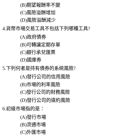
(B)
期望報酬率不變
(C)
風險溢酬增加
(D)
風險溢酬減少
4.
貨幣市場交易工具不包括下列哪種工具
?
(A)
政府債券
(B)
可轉讓定期存單
(C)
銀行承兌匯票
(D)
國庫券
5.
下列何者是持有債券的系統風險
?
(A)
發行公司的信用風險
(B)
市場的利率風險
(C)
發行公司的財務風險
(D)
發行公司的違約風險
6.
初級市場指的是：
(A)
發行市場
(B)
流通市場
(C)
外匯市場