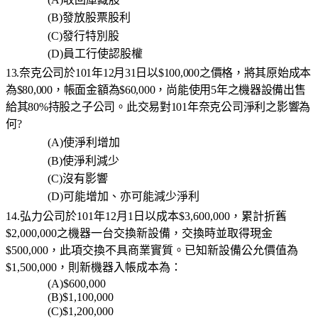
(B)
發放股票股利
(C)
發行特別股
(D)
員工行使認股權
13.奈克公司於
101
年
12
月
31
日以
$100,000
之價格，將其原始成本
為
$80,000
，帳面金額為
$60,000
，尚能使用
5
年之機器設備出售
給其
80%
持股之子公司。此交易對
101
年奈克公司淨利之影響為
何
?
(A)
使淨利增加
(B)
使淨利減少
(C)
沒有影響
(D)
可能增加、亦可能減少淨利
14.弘力公司於
101
年
12
月
1
日以成本
$3,600,000
，累計折舊
$2,000,000
之機器一台交換新設備，交換時並取得現金
$500,000
，此項交換不具商業實質。已知新設備公允價值為
$1,500,000
，則新機器入帳成本為：
(A)$600,000
(B)$1,100,000
(C)$1,200,000