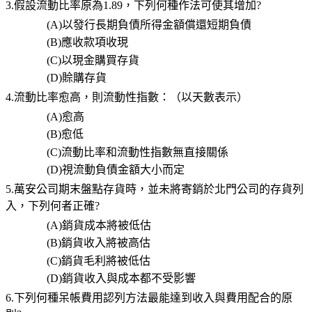
3.
假設流動比率原為
1.89
，下列何種作法可使其增加
?
(A)
以發行長期負債所得金額償還短期負債
(B)
應收款項收現
(C)
以現金購買存貨
(D)
賒購存貨
4.
流動比率愈高，則流動性指數：（以天數表示）
(A)
愈高
(B)
愈低
(C)
流動比率和流動性指數無直接關係
(D)
視流動負債金額大小而定
5.萬安公司期末盤點存貨時，並未將寄銷於北門公司的存貨列
入，下列何者正確
?
(A)
銷貨成本將被低估
(B)
銷貨收入將被高估
(C)
銷貨毛利將被低估
(D)
銷貨收入與成本都不受影響
6.下列何種呆帳費用認列方法最能達到收入與費用配合的原