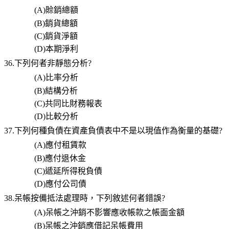
(A)
賒銷總額
(B)
銷貨總額
(C)
銷貨淨額
(D)
本期淨利
36.
下列何者非靜態分析
?
(A)
比率分析
(B)
結構分析
(C)
共同比財務報表
(D)
比較分析
37.
下列何種負債在資產負債表中不是以現值作為衡量的基礎
?
(A)
應付租賃款
(B)
應付退休金
(C)
遞延所得稅負債
(D)
應付公司債
38.呆帳按備抵法處理時，下列敘述何者錯誤
?
(A)
呆帳之沖銷不影響應收帳款之帳面金額
(B)
呆帳之沖銷應借記呆帳費用