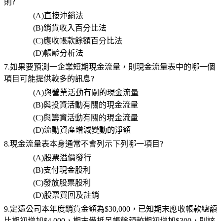
則
?
(A)
直接沖銷法
(B)
銷貨收入百分比法
(C)
應收帳款餘額百分比法
(D)
帳齡分析法
7.如果要預測一企業短期現金流量，則現金流量表中的哪一個
項目可能提供較多的訊息
?
(A)
與營業活動有關的現金流量
(B)
與投資活動有關的現金流量
(C)
與籌資活動有關的現金流量
(D)
流動資產增減變動的淨額
8.現金流量表本身通常不會列示下列哪一項目
?
(A)
股票溢價發行
(B)
支付現金股利
(C)
發放股票股利
(D)
股票買回及註銷
9.定遠公司本年度銷貨金額為
$30,000
，已知期末應收帳款總額
比期初增加
$4,000
，期末備抵呆帳餘額較期初增加
$300
，則該