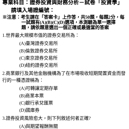
專業科目：證券投資與財務分析
－試卷
「
投資學」
請填入場證編號：
※
注意：考生請在「答案卡」上作答，共
50
題，每題
2
分，每
一試題有
(A)(B)(C)(D)
選項，本測驗為單一選擇
題，請依題意選出一個正確或最適當的答案
1.世界最大規模市值的證券交易所為：
(A)
臺灣證券交易所
(B)
倫敦證券交易所
(C)
東京證券交易所
(D)
紐約證券交易所
2.商業銀行及其他金融機構為了在市場吸收短期閒置資金而發
行的一種憑證稱為：
(A)
可轉讓定期存單
(B)
商業本票
(C)
銀行承兌匯票
(D)
國庫券
3.
證券投資風險愈大，則下列敘述何者正確
?
(A)
與期望報酬無關