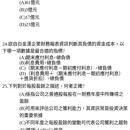
(A)61
億元
(B)3
億元
(C)17
億元
(D)23
億元
24.欲自白金漢企業財務報表資訊判斷其負債的資金成本，以
下哪一項數據是最合適的指標
?
(A)
期末應付利息
÷
總負債
(B)
利息費用
÷
總負債
(C)
（期末應付利息－期初應付利息）
÷
總負債
(D)
〔利息費用＋（期末應付利息－期初應付利息）
＋進貨折扣〕
÷
總負債
25.下列對於每股盈餘之描述，何者正確
?
(A)
係指公司之普通股每股在一財務年度中所賺得之
盈餘
(B)
可用來評估公司之獲利能力，其資訊常是投資決策
的重要依據
(C)
不同年度之每股盈餘的變動可代表公司獲利之趨勢