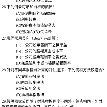
(D)
選項
(A)(B)(C)
皆是
26.下列何者可增加買權的價值
?
(A)
距到期日的時間加長
(B)
利率較高
(C)
標的資產價值變動大
(D)
選項
(A)(B)(C)
皆是
27.我們常用貝它（
Beta
）來計算：
(A)
一公司股票報酬率之標準差
(B)
一公司的股權資金成本率
(C)
一公司股票報酬率之變異數
(D)
無風險利率或市場期望報酬率
28.針對不同年限投資計畫的評估選擇，下列何種方法較適合
?
(A)
會計報酬率法
(B)
內部報酬率法
(C)
等值年金法
(D)
獲利率指數法
29.假設兩家公司除了財務槓桿程度不同外，餘皆相同，則財