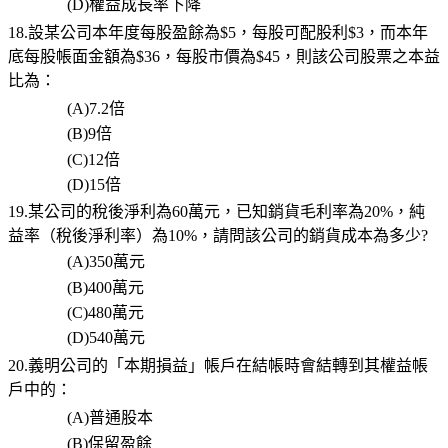
(D)
權益成長率下降
18.設某公司本年度每股盈餘為
$5
，每股可配股利
$3
，而本年
底每股帳面金額為
$36
，每股市價為
$45
，則該公司股票之本益
比為：
(A)7.2
倍
(B)9
倍
(C)12
倍
(D)15
倍
19.某公司的稅後淨利為
60
萬元，已知銷貨毛利率為
20%
，純
益率（稅後淨利率）為
10%
，請問該公司的銷貨成本為多少
?
(A)350
萬元
(B)400
萬元
(C)480
萬元
(D)540
萬元
20.
義明公司的「本期損益」帳戶在結帳時會結轉到其權益帳
戶中的：
(A)
普通股本
(B)
保留盈餘