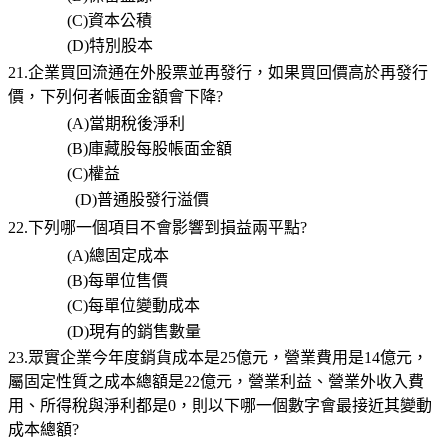
(C)
資本公積
(D)
特別股本
21.
企業買回流通在外股票並再發行，如果買回價高於再發行
價，下列何者帳面金額會下降
?
(A)
當期稅後淨利
(B)
庫藏股每股帳面金額
(C)
權益
(D)
普通股發行溢價
22.下列哪一個項目不會影響到損益兩平點
?
(A)
總固定成本
(B)
每單位售價
(C)
每單位變動成本
(D)
現有的銷售數量
23.眾實企業今年度銷貨成本是
25
億元，營業費用是
14
億元，
屬固定性質之成本總額是
22
億元，營業利益、營業外收入費
用、所得稅與淨利都是
0
，則以下哪一個數字會最接近其變動
成本總額
?