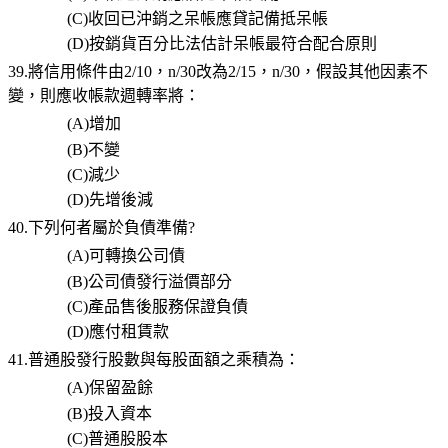
(C)
收回已沖銷之呆帳應貸記備抵呆帳
(D)
按銷貨百分比法估計呆帳最符合配合原則
39.將信用條件由
2/10
，
n/30
改為
2/15
，
n/30
，假設其他因素不
變，則應收帳款週轉率將：
(A)
增加
(B)
不變
(C)
減少
(D)
先增後減
40.下列何者屬於負債準備
?
(A)
可轉換公司債
(B)
公司債發行溢價部分
(C)
產品售後服務保證負債
(D)
應付租賃款
41.
普通股發行股數與每股面額之乘積為：
(A)
保留盈餘
(B)
投入資本
(C)
普通股股本