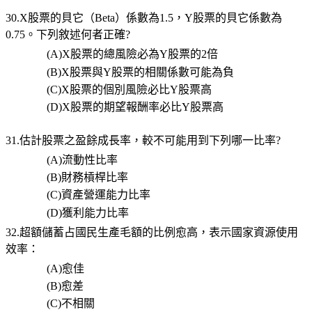
30.X
股票的貝它（
Beta
）係數為
1.5
，
Y
股票的貝它係數為
0.75
。下列敘述何者正確
?
(A)X
股票的總風險必為
Y
股票的
2
倍
(B)X
股票與
Y
股票的相關係數可能為負
(C)X
股票的個別風險必比
Y
股票高
(D)X
股票的期望報酬率必比
Y
股票高
31.估計股票之盈餘成長率，較不可能用到下列哪一比率
?
(A)
流動性比率
(B)
財務槓桿比率
(C)
資產營運能力比率
(D)
獲利能力比率
32.超額儲蓄占國民生產毛額的比例愈高，表示國家資源使用
效率：
(A)
愈佳
(B)
愈差
(C)
不相關