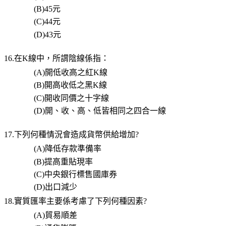
(B)45
元
(C)44
元
(D)43
元
16.在
K
線中，所謂陰線係指：
(A)
開低收高之紅
K
線
(B)
開高收低之黑
K
線
(C)
開收同價之十字線
(D)
開、收、高、低皆相同之四合一線
17.下列何種情況會造成貨幣供給增加
?
(A)
降低存款準備率
(B)
提高重貼現率
(C)
中央銀行標售國庫券
(D)
出口減少
18.實質匯率主要係考慮了下列何種因素
?
(A)
貿易順差