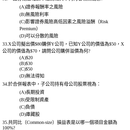
(A)
證券報酬率之風險
(B)
無風險利率
(C)
影響證券風險高低因素之風險溢酬（
Risk
Premium
）
(D)
可以分散的風險
33.
X
公司擬出價
$80
購併
Y
公司，已知
Y
公司的價值為
$50
，
X
公司的價值為
$70
，請問公司購併溢價為何
?
(A)$20
(B)$30
(C)$50
(D)
無法得知
34.於合併報表中，子公司持有母公司股票視為：
(A)
長期投資
(B)
受限制資產
(C)
負債
(D)
庫藏股
35.共同比（
Common-size
）損益表是以哪一個項目金額為
100%?