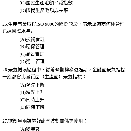
(C)
國民生產毛額平減指數
(D)
國民生產毛額成長率
25.生產事業取得
ISO 9000
的國際認證，表示該廠商何種管理
已達國際水準
?
(A)
技術管理
(B)
環保管理
(C)
品質管理
(D)
勞工管理
26.
景氣循環過程中，從蕭條期轉為復甦期，金融面景氣指標
一般都會比實質面（生產面）景氣指標：
(A)
領先下降
(B)
領先上升
(C)
同時上升
(D)
同時下降
27.欲衡量兩證券報酬率波動關係需使用：
(A)
變異數