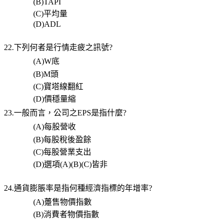
(B)TAPI
(C)
平均量
(D)ADL
22.下列何者是行情走疲之訊號
?
(A)W
底
(B)M
頭
(C)
寶塔線翻紅
(D)
價穩量縮
23.一般而言，公司之
EPS
是指什麼
?
(A)
每股營收
(B)
每股稅後盈餘
(C)
每股營業支出
(D)
選項
(A)(B)(C)
皆非
24.通貨膨脹率是指何種經濟指標的年增率
?
(A)
躉售物價指數
(B)
消費者物價指數