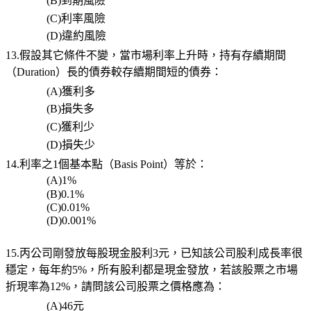
(B)
到期風險
(C)
利率風險
(D)
違約風險
13.假設其它條件不變，當市場利率上升時，持有存續期間
（
Duration
）長的債券較存續期間短的債券：
(A)
獲利多
(B)
損失多
(C)
獲利少
(D)
損失少
14.
利率之
1
個基本點（
Basis Point
）等於：
(A)1%
(B)0.1%
(C)0.01%
(D)0.001%
15.丙公司剛發放每股現金股利
3
元，已知該公司股利成長率很
穩定，每年約
5%
，所有股利都是現金發放，若該股票之市場
折現率為
12%
，請問該公司股票之價格應為：
(A)46
元