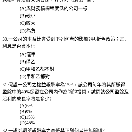
務槓桿程度較大的公司，其貝它（
Beta
）值：
(A)
與財務槓桿程度低的公司一樣
(B)
較小
(C)
較大
(D)
為負
30.一公司的本益比會受到下列何者的影響
?
甲
.
折舊政策；乙
.
利息是否資本化
(A)
僅甲
(B)
僅乙
(C)
甲和
乙都不對
(D)
甲和乙都對
31.
假設一公司之權益報酬率為
15%
，該公司每年將其所賺得
盈餘中的
40%
保留在公司內作為新的投資，試問該公司盈餘及
股利的成長率將是多少
?
(A)6%
(B)9%
(C)15%
(D)45%
32.
一證券期望報酬率之高低與下列何者較無關係
?