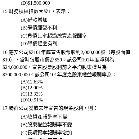
(D)$1,500,000
15.
財務槓桿指數大於
1
，表示：
(A)
借款增加
(B)
舉債經營不利
(C)
負債比率超過總資產報酬率
(D)
舉債經營有利
16.
德安公司於
101
年底宣告股票股利
2,000,000
股（每股面值
$10
），當時每股市價為
$50
。該公司
101
年度淨利為
$24,000,000
，宣告股票股利前之平均股東權益為
$200,000,000
。該公司
101
年度之股東權益報酬率為：
(A)12.63%
(B)12.00%
(C)13.33%
(D)10.91%
17.勝群公司發放去年宣告的現金股利，則：
(A)
總資產報酬率不變
(B)
股東權益報酬率不變
(C)
長期資本報酬率增加