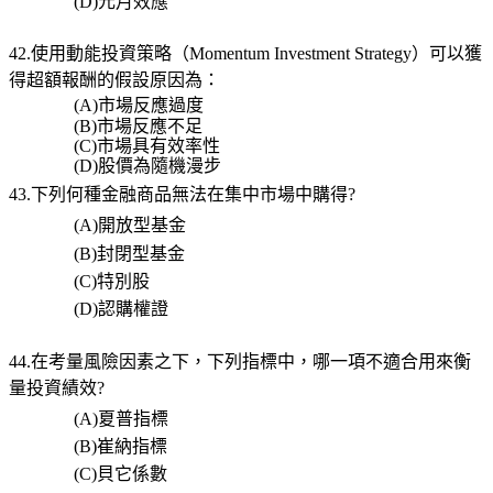
(D)
元月效應
42.使用動能投資策略（
Momentum Investment Strategy
）可以獲
得超額報酬的假設原因為：
(A)
市場反應過度
(B)
市場反應不足
(C)
市場具有效率性
(D)
股價為隨機漫步
43.下列何種金融商品無法在集中市場中購得
?
(A)
開放型基金
(B)
封閉型基金
(C)
特別股
(D)
認購權證
44.在考量風險因素之下，下列指標中，哪一項不適合用來衡
量投資績效
?
(A)
夏普指標
(B)
崔納指標
(C)
貝它係數