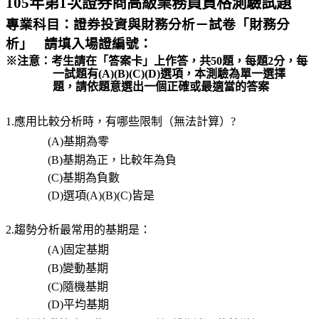
105
年第
1
次
證券商高級業務員資格測驗試題
專業科目：
證券投資與財務分析－試卷「財務分
析」
請填入場證編號：
※
注意：考生請在「答案卡」上作答，共
50
題，每題
2
分，每
一試題有
(A)(B)(C)(D)
選項，本測驗為單一選擇
題，請依題意選出一個正確或最適當的答案
1.
應用比較分析時，有哪些限制（無法計算）
?
(A)
基期為零
(B)
基期為正，比較年為負
(C)
基期為負數
(D)
選項
(A)(B)(C)
皆是
2.趨勢分析最常用的基期是：
(A)
固定基期
(B)
變動基期
(C)
隨機基期
(D)
平均基期