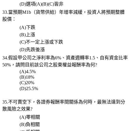
(D)
選項
(A)(B)(C)
皆非
33.當預期
M1b
（貨幣供給）年增率減緩，投資人將預期整體
股價：
(A)
下跌
(B)
上漲
(C)
不一定上漲或下跌
(D)
先跌後漲
34.假設甲公司之淨利率為
6%
、資產週轉率
1.5
、自有資金比率
50%
，請問目前該公司之股東權益報酬率為何
?
(A)4.5%
(B)18%
(C)20%
(D)25.5%
35.不可賣空下，各證券報酬率間關係為何時，最無法達到分
散風險之效果
?
(A)
零相關
(B)
負相關