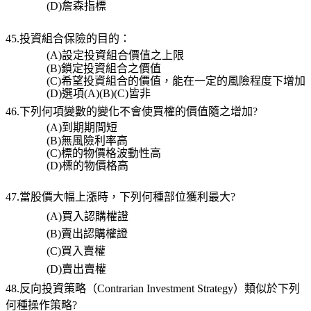
(D)
詹森指標
45.投資組合保險的目的：
(A)
設定投資組合價值之上限
(B)
鎖定投資組合之價值
(C)
希望投資組合的價值，能在一定的風險程度下增加
(D)
選項
(A)(B)(C)
皆非
46.下列何項變數的變化不會使買權的價值隨之增加
?
(A)
到期期間短
(B)
無風險利率高
(C)
標的物價格波動性高
(D)
標的物價格高
47.當股價大幅上漲時，下列何種部位獲利最大
?
(A)
買入認購權證
(B)
賣出認購權證
(C)
買入賣權
(D)
賣出賣權
48.
反向投資策略（
Contrarian Investment Strategy
）類似於下列
何種操作策略
?