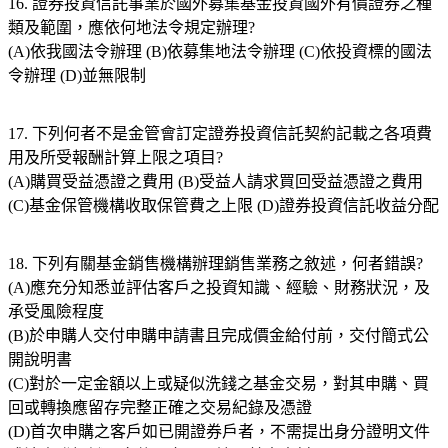
16. 證券投資信託事業於國外募集基金投資國外有價證券之種
類及範圍，應依何地法令規定辦理?
(A)依我國法令辦理 (B)依募集地法令辦理 (C)依投資標的國法
令辦理 (D)並無限制
17. 下列何者不是金管會訂定證券投資信託契約記載之各項費
用及所受報酬計算上限之項目?
(A)購買受益憑證之費用 (B)受益人請求買回受益憑證之費用
(C)基金保管機構收取保管費之上限 (D)證券投資信託收益分配
18. 下列有關基金銷售機構辦理銷售業務之敘述，何者錯誤?
(A)應充分知悉並評估客戶之投資知識、經驗、財務狀況，及
承受風險程度
(B)於申購人交付申購申請書且完成價金給付前，交付簡式公
開說明書
(C)對於一定金額以上或疑似洗錢之基金交易，對其申購、買
回或轉換應留存完整正確之交易紀錄及憑證
(D)首次申購之客戶如已開證券戶者，不需提出身分證明文件