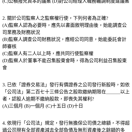
(C)公積撥充資本的議案 (D)對公司經理人職務輪調制度建議案
2. 關於公司監察人之監察權行使，下列何者為正確?
(A)監察人認為必要時，應先以書面敘明理由後，始能調查公
司業務及財務狀況
(B)監察人調查公司財務狀況，應經公司同意，始能委託會計
師審核
(C)監察人有二人以上時，應共同行使監察權
(D)監察人於董事不能召集股東會時，得為公司利益召集股東
會
3. 已依「證券交易法」發行有價證券之公司發行新股時，如依
「公司法」第二百七十三條公告之股款繳納期限在＿＿＿以上
者，認股人逾期不繳納股款，即喪失其權利?
(A)三個月 (B)一個月 (C)十五日 (D)十日
4. 依現行「公司法」規定，發行無擔保公司債之總額，不得超
過公司現有全部資產減去全部負債及無形資產後之餘額的多