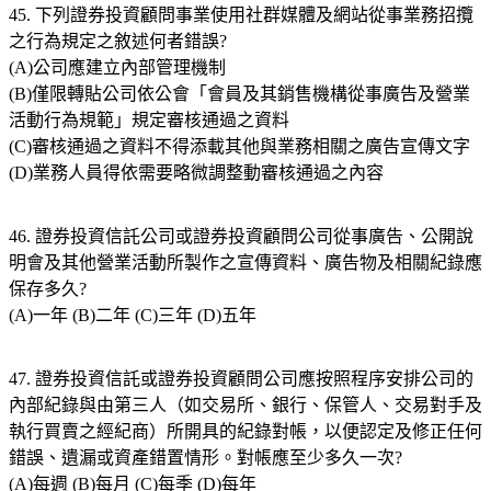
45. 下列證券投資顧問事業使用社群媒體及網站從事業務招攬
之行為規定之敘述何者錯誤?
(A)公司應建立內部管理機制
(B)僅限轉貼公司依公會「會員及其銷售機構從事廣告及營業
活動行為規範」規定審核通過之資料
(C)審核通過之資料不得添載其他與業務相關之廣告宣傳文字
(D)業務人員得依需要略微調整動審核通過之內容
46. 證券投資信託公司或證券投資顧問公司從事廣告、公開說
明會及其他營業活動所製作之宣傳資料、廣告物及相關紀錄應
保存多久?
(A)一年 (B)二年 (C)三年 (D)五年
47. 證券投資信託或證券投資顧問公司應按照程序安排公司的
內部紀錄與由第三人（如交易所、銀行、保管人、交易對手及
執行買賣之經紀商）所開具的紀錄對帳，以便認定及修正任何
錯誤、遺漏或資產錯置情形。對帳應至少多久一次?
(A)每週 (B)每月 (C)每季 (D)每年