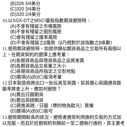
(B)328 3/4
美分
(C)320 3/4
美分
(D)320 2/4
美分
10.以
SGX-DT
之
MSCI
臺股指數期貨避險時：
(A)
不會有殘留之市場風險
(B)
不會有殘留之個別風險
(C)
會有殘留之匯率風險
(D)
不會有殘留之
β
風險（
β
乃相對於該指數之
β
係數）
11.使用期貨避險時，如提供類似期貨商品之交易所有兩個以
上，在期貨契約的選擇上應考量：
(A)
各期貨商品與現貨商品之品質差異
(B)
各期貨商品交易量之大小
(C)
各期貨商品所指定之交割地點
(D)
選項
(A)(B)(C)
皆須考量
12.日本製造商將出口一批玩具至英國，若其擔心英國通貨膨
脹率將會上升，應如何避險？
(A)
賣出日圓期貨
(B)
賣出英鎊期貨
(C)
買進英鎊／日圓（標的物為歐元）買權
(D)
選項
(A)(B)(C)
皆可
13.避險期間較長的狀況，避險者通常利用換約交易的方式加
以克服，而且於近期契約到期前一至二週執行換約，其主要考