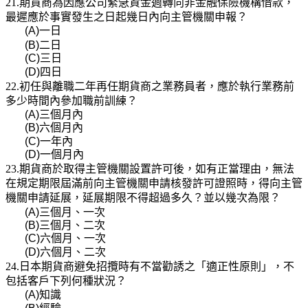
21.期貨商為因應公司緊急資金週轉向非金融保險機構借款，
最遲應於事實發生之日起幾日內向主管機關申報？
(A)
一日
(B)
二日
(C)
三日
(D)
四日
22.初任與離職二年再任期貨商之業務員者，應於執行業務前
多少時間內參加職前訓練？
(A)
三個月內
(B)
六個月內
(C)
一年內
(D)
一個月內
23.期貨商於取得主管機關設置許可後，如有正當理由，無法
在規定期限屆滿前向主管機關申請核發許可證照時，得向主管
機關申請延展，延展期限不得超過多久？並以幾次為限？
(A)
三個月、一次
(B)
三個月、二次
(C)
六個月、一次
(D)
六個月、二次
24.日本期貨商避免招攬時有不當勸誘之「適正性原則」，不
包括客戶下列何種狀況？
(A)
知識