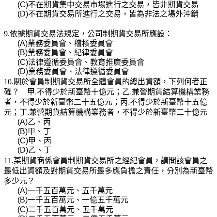
(C)
不在期貨集中交易市場進行之交易，皆非期貨交易
(D)
不在期貨交易所進行之交易，皆為非法之場外沖銷
9.依據期貨交易法規定，公司制期貨交易所應設：
(A)
業務委員會、稽核委員會
(B)
業務委員會、紀律委員會
(C)
法律遵循委員會、教育推廣委員會
(D)
業務委員會、法律遵循委員會
10.關於會員制期貨交易所全體會員的總出資額，下列何者正
確？ 甲
.
不得少於新臺幣十億元；乙
.
兼營期貨結算機構業務
者，不得少於新臺幣二十五億元；丙
.
不得少於新臺幣十五億
元；丁
.
兼營期貨結算機構業務者，不得少於新臺幣二十億元
(A)
乙、丙
(B)
甲、丁
(C)
甲、丙
(D)
乙、丁
11.某期貨商係會員制期貨交易所之經紀會員，請問該會員之
最低出資額及對期貨交易所最多應負擔之責任，分別為新臺幣
多少元？
(A)
一千五百萬元、五千萬元
(B)
一千五百萬元、一億五千萬元
(C)
二千五百萬元、五千萬元