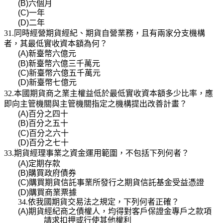
(B)
六個月
(C)
一年
(D)
二年
31.同時經營期貨經紀、期貨自營業務，且有兩家分支機構
者，其最低實收資本額為何？
(A)
新臺幣六億元
(B)
新臺幣六億三千萬元
(C)
新臺幣六億五千萬元
(D)
新臺幣七億元
32.本國期貨商之業主權益低於最低實收資本額多少比率，應
即向主管機關與主管機關指定之機構提出改善計畫？
(A)
百分之四十
(B)
百分之五十
(C)
百分之六十
(D)
百分之七十
33.期貨經理事業之資金運用範圍，不包括下列何者？
(A)
定期存款
(B)
購買政府債券
(C)
購買期貨信託事業所發行之期貨信託基金受益憑證
(D)
購買商業票據
34.依我國期貨交易法之規定，下列何者正確？
(A)
期貨經紀商之債權人，均得對客戶保證金專戶之款項
請求扣押或行使其他權利