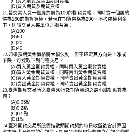
(C)
買入期貨及賣出期貨賣權
(D)
買入期貨及期貨賣權
21.若交易人買一個履約價為
100
的期貨買權，同時賣一個履約
價為
160
的期貨買權，若現在期貨價格為
200
，不考慮權利金
下，則該交易人每單位之損益為：
(A)100
(B)60
(C)20
(D)40
22.如果預期黃金價格將大幅波動，但不確定其方向是上漲或
下跌，可採取下列何種交易？
(A)
買入黃金期貨買權，同時買入黃金期貨賣權
(B)
買入黃金期貨買權，同時賣出黃金期貨賣權
(C)
買入黃金期貨賣權，同時賣出黃金期貨買權
(D)
賣出黃金期貨買權，同時賣出黃金期貨賣權
23.臺灣期貨交易所之臺灣
50
指數期貨契約之最小跳動點數為
何？
(A)0.05
點
(B)0.2
點
(C)0.5
點
(D)1
點
24.臺灣期貨交易所股價指數類期貨契約每日收盤後會計算因
應市場狀況必需的保證金，如果發現與現行收取之保證金變動