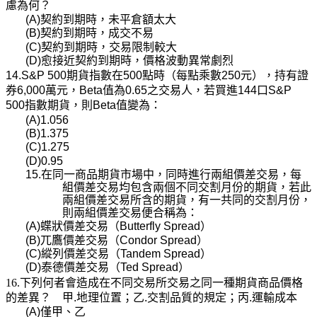
慮為何？
(A)
契約到期時，未平倉額太大
(B)
契約到期時，成交不易
(C)
契約到期時，交易限制較大
(D)
愈接近契約到期時，價格波動異常劇烈
14.S&P 500
期貨指數在
500
點時（每點乘數
250
元），持有證
券
6,000
萬元，
Beta
值為
0.65
之交易人，若買進
144
口
S&P
500
指數期貨，則
Beta
值變為：
(A)1.056
(B)1.375
(C)1.275
(D)0.95
15.在同一商品期貨市場中，同時進行兩組價差交易，每
組價差交易均包含兩個不同交割月份的期貨，若此
兩組價差交易所含的期貨，有一共同的交割月份，
則兩組價差交易便合稱為：
(A)
蝶狀價差交易（
Butterfly Spread
）
(B)
兀鷹價差交易（
Condor Spread
）
(C)
縱列價差交易（
Tandem Spread
）
(D)
泰德價差交易（
Ted Spread
）
16.下列何者會造成在不同交易所交易之同一種期貨商品價格
的差異？ 甲
.
地理位置；乙
.
交割品質的規定；丙
.
運輸成本
(A)
僅甲、乙