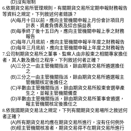
(D)
沒有限制
6.依期貨交易所管理規則，有關期貨交易所定期申報財務報告
等資料之規定，下列敘述何者錯誤？
(A)
每月十日以前，應向主管機關申報上月份會計項目月
計表、資產負債表及綜合損益表
(B)
每季終了後十五日內，應向主管機關申報上季之財務
報告
(C)
每年八月底前，應向主管機關申報半年度之財務報告
(D)
每年三月底前，應向主管機關申報上年度之財務報告
7.
公司制期貨交易所之董事、監察人由非股東之相關專家擔任
者，其人數及擔任之程序，下列敘述何者正確？
(A)
三分之一由主管機關指派，餘由期貨交易所遴選擔任
之
(B)
三分之一由主管機關指派，餘由期貨交易所遴選報主
管機關核定後擔任之
(C)
半數由主管機關指派，餘由期貨交易所股東會選舉產
生之，並報主管機關備查
(D)
半數由主管機關指派，餘由期貨交易所董事會遴選，
報主管機關核定後擔任之
8.依我國期貨交易法之規定，下列有關期貨交易場所之敘述何
者正確？
(A)
所有期貨交易均應在期貨交易所進行，沒有任何例外
(B)
經主管機關核准者，期貨交易得不在期貨交易所進行