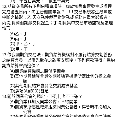
(D)
二千五百萬元、二億五千萬元
12.期貨交易所有下列何種事項時，應於知悉事實發生或處理
完成後五日內，向主管機關申報？ 甲
.
交易系統發生故障或
中斷之情形；乙
.
因商務仲裁而對財務或業務有重大影響者；
丙
.
期貨商逾期繳交保證金；丁
.
期貨集中交易市場監視及處理
情形
(A)
乙、丁
(B)
丙、丁
(C)
甲、乙、丁
(D)
甲、丁
13.依我國期貨交易法，期貨結算機構對不履行結算交割義務
之結算會員，以事先繳存之款項支應後，下列何款項得向違約
期貨結算會員追償？
(A)
期貨結算機構之賠償準備金
(B)
其他期貨結算會員依期貨結算機構所定比例分擔之金
額
(C)
其他期貨結算會員之交割結算基金
(D)
選項
(A)(B)(C)
皆是
14.關於同業公會的規定，下列何者不正確？
(A)
期貨業非加入同業公會，不得開業
(B)
期貨商所屬區域未組織同業公會者，得暫時不必加入
公會
(C)
全國期貨商業同業公會聯合會的成員依期貨交易法所