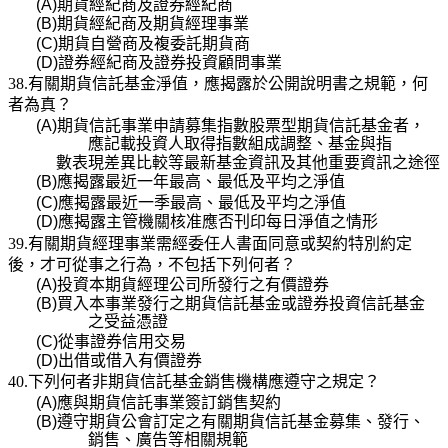
(A)
期貨經紀商及證券經紀商
(B)
期貨經紀商及期貨經理事業
(C)
期貨自營商及複委託期貨商
(D)
證券經紀商及證券投資顧問事業
38.有關期貨信託基金淨值，應揭露於公開說明書之規範，何
者為真？
(A)
期貨信託事業申請募集指數股票型期貨信託基金者，
應記載投資人取得指數組成調整、基金與指
數表現差異比較等最新基金資訊及其他重要資訊之途徑
(B)
應揭露最近一年最高、最低及平均之淨值
(C)
應揭露最近一季最高、最低及平均之淨值
(D)
應揭露主管機關核准應否刊印每日淨值之情形
39.有關期貨經理事業需經委任人書面同意或契約特別約定
後，才可從事之行為，不包括下列何者？
(A)
投資本期貨經理公司所發行之有價證券
(B)
買入本事業發行之期貨信託基金或證券投資信託基金
之受益憑證
(C)
從事證券信用交易
(D)
出借或借入有價證券
40.下列何者非期貨信託基金銷售機構應遵守之規定？
(A)
應與期貨信託事業簽訂銷售契約
(B)
遵守期貨公會訂定之有關期貨信託基金募集、發行、
銷售、廣告等相關規範