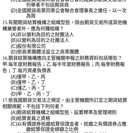
列舉者不包括期貨商
(D)
全國期貨商業同業公會聯合會理事長之連任，以一次
為限
15.有關期貨結算機構之組織型態，除由期貨交易所或其他機
構兼營者外，應為何種組織？
(A)
非以營利為目的之財團法人
(B)
以營利為目的之社團法人
(C)
股份有限公司
(D)
依商業團體法設立之商業團體
16.期貨結算機構應向主管機關申報之財務資料包括哪些？
甲
.
每年度財務報告；乙
.
每半年度財務報告；丙
.
每季財務報
告；丁
.
每月資產負債表
(A)
僅甲、乙、丙
(B)
僅甲、乙、丁
(C)
僅乙、丙、丁
(D)
甲、乙、丙、丁
17.依我國期貨交易法之規定，由主管機關所訂定之期貨結算
相關規範，不包括下列何者？
(A)
期貨結算機構之組織型態、設置標準及管理規則
(B)
結算會員之資格
(C)
以有價證券抵繳結算保證金者，抵繳之有價證券占應
繳結算保證金總額之比例