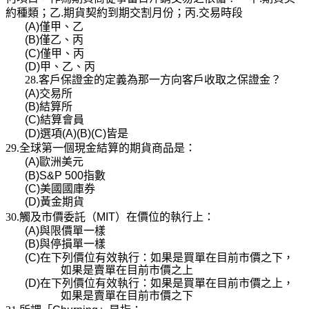
約種類；乙
.
期貨契約到期交割月份；丙
.
交易時段
(A)
僅甲、乙
(B)
僅乙、丙
(C)
僅甲、丙
(D)
甲、乙、丙
28.客戶保證金的定義為那一方向客戶收取之保證金？
(A)
交易所
(B)
結算所
(C)
結算會員
(D)
選項
(A)(B)(C)
皆是
29.全球第一個現金結算的期貨商品是：
(A)
歐洲美元
(B)S&P 500
指數
(C)
美國國庫券
(D)
黃金期貨
30.觸及市價委託（
MIT
）在價位的執行上：
(A)
與限價單一樣
(B)
與停損單一樣
(C)
在下列價位有效執行：如果是買單在目前市價之下，
如果是賣單在目前市價之上
(D)
在下列價位有效執行：如果是買單在目前市價之上，
如果是賣單在目前市價之下