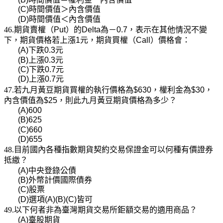
(C)
時間價值＞內含價值
(D)
時間價值＜內含價值
46.期貨賣權（
Put
）的
Delta
為－
0.7
，表示在其他情況不變
下，期貨價格若上漲
1
元，期貨買權（
Call
）價格會：
(A)
下跌
0.3
元
(B)
上漲
0.3
元
(C)
下跌
0.7
元
(D)
上漲
0.7
元
47.若九月黃豆期貨買權的執行價格為
$630
，權利金為
$30
，
內含價值為
$25
，則此九月黃豆期貨價格為多少？
(A)600
(B)625
(C)660
(D)655
48.目前國內各種指數期貨契約交易保證金可以何種有價證券
抵繳？
(A)
中央登錄公債
(B)
外幣計價國際債券
(C)
股票
(D)
選項
(A)(B)(C)
皆可
49.以下何者非為臺灣期貨交易所鉅額交易的適用商品？
(A)
臺股期貨