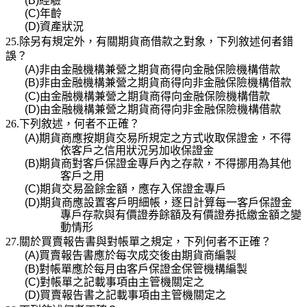
(B)
經驗
(C)
年齡
(D)
資產狀況
25.除另有規定外，有關期貨商借款之對象，下列敘述何者錯
誤？
(A)
非由金融機構兼營之期貨商得向金融保險機構借款
(B)
非由金融機構兼營之期貨商得向非金融保險機構借款
(C)
由金融機構兼營之期貨商得向金融保險機構借款
(D)
由金融機構兼營之期貨商得向非金融保險機構借款
26.下列敘述，何者不正確？
(A)
期貨商應按期貨交易所規定之方式收取保證金，不得
依客戶之信用狀況另加收保證金
(B)
期貨商對客戶保證金專戶內之存款，不得挪用為其他
客戶之用
(C)
期貨交易盈餘金額，應存入保證金專戶
(D)
期貨商應設置客戶明細帳，逐日計算每一客戶保證金
專戶存款與有價證券餘額及有價證券抵繳金
額之變
動情形
27.關於買賣報告書與對帳單之規定，下列何者不正確？
(A)
買賣報告書應於每次成交後由期貨商編製
(B)
對帳單應於每月由客戶保證金保管機構編製
(C)
對帳單之記載事項由主管機關定之
(D)
買賣報告書之記載事項由主管機關定之