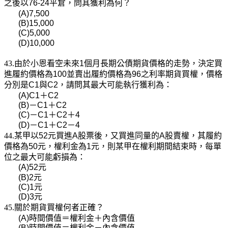
之後以
76-24
平倉，問其獲利為何？
(A)7,500
(B)15,000
(C)5,000
(D)10,000
43.由於小恩看空未來
1
個月長期公債期貨價格的走勢，決定買
進履約價格為
100
並賣出履約價格為
96
之利率期貨買權，價格
分別是
C1
與
C2
，請問其最大可能執行獲利為：
(A)C1
＋
C2
(B)
－
C1
＋
C2
(C)
－
C1
＋
C2
＋
4
(D)
－
C1
＋
C2
－
4
44.某甲以
52
元買進
A
股票後，又買進同量的
A
股賣權，其履約
價格為
50
元，權利金為
1
元，則某甲在權利期間結束時，每單
位之最大可能虧損為：
(A)52
元
(B)2
元
(C)1
元
(D)3
元
45.關於期貨買權何者正確？
(A)
時間價值＝權利金＋內含價值
(B)
時間價值＝權利金－內含價值