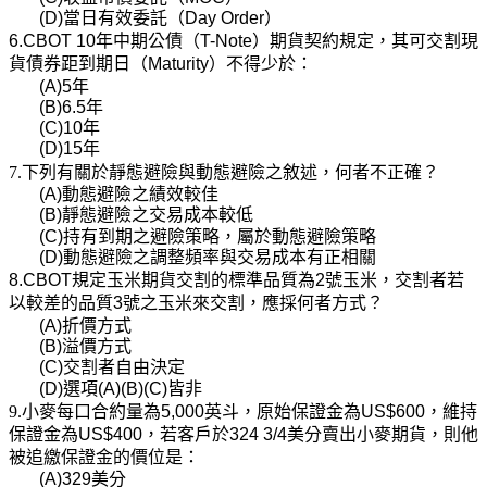
(D)
當日有效委託（
Day Order
）
6.CBOT 10
年中期公債（
T-Note
）期貨契約規定，其可交割現
貨債券距到期日（
Maturity
）不得少於：
(A)5
年
(B)6.5
年
(C)10
年
(D)15
年
7.下列有關於靜態避險與動態避險之敘述，何者不正確？
(A)
動態避險之績效較佳
(B)
靜態避險之交易成本較低
(C)
持有到期之避險策略，屬於動態避險策略
(D)
動態避險之調整頻率與交易成本有正相關
8.CBOT
規定玉米期貨交割的標準品質為
2
號玉米，交割者若
以較差的品質
3
號之玉米來交割，應採何者方式？
(A)
折價方式
(B)
溢價方式
(C)
交割者自由決定
(D)
選項
(A)(B)(C)
皆非
9.小麥每口合約量為
5,000
英斗，原始保證金為
US$600
，維持
保證金為
US$400
，若客戶於
324 3/4
美分賣出小麥期貨，則他
被追繳保證金的價位是：
(A)329
美分