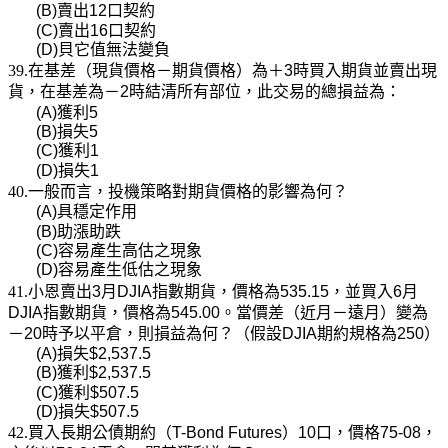
(B)
賣出
12
口契約
(C)
賣出
16
口契約
(D)
貝它值無法變負
39.在基差（現貨價格－期貨價格）為＋
3
時買入期貨並賣出現
貨，在基差為－
2
時結清所有部位，此交易的總損益為：
(A)
獲利
5
(B)
損失
5
(C)
獲利
1
(D)
損失
1
40.一般而言，投機策略對期貨價格的影響為何？
(A)
具穩定作用
(B)
助漲助跌
(C)
容易產生高估之現象
(D)
容易產生低估之現象
41.小恩賣出
3
月
DJIA
指數期貨，價格為
535.15
，並買入
6
月
DJIA
指數期貨，價格為
545.00
。當價差（近月－遠月）變為
－
20
時予以平倉，則損益為何？（假設
DJIA
期約規格為
250
）
(A)
損失
$2,537.5
(B)
獲利
$2,537.5
(C)
獲利
$507.5
(D)
損失
$507.5
42.買入長期公債期約（
T-Bond Futures
）
10
口，價格
75-08
，