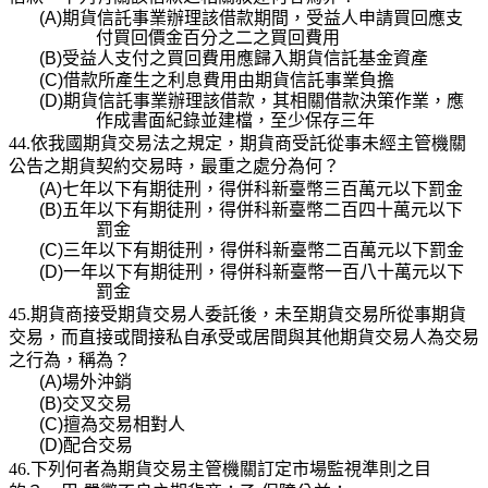
(A)
期貨信託事業辦理該借款期間，受益人申請買回應支
付買回價金百分之二之買回費用
(B)
受益人支付之買回費用應歸入期貨信託基金資產
(C)
借款所產生之利息費用由期貨信託事業負擔
(D)
期貨信託事業辦理該借款，其相關借款決策作業，應
作成書面紀錄並建檔，至少保存三年
44.依我國期貨交易法之規定，期貨商受託從事未經主管機關
公告之期貨契約交易時，最重之處分為何？
(A)
七年以下有期徒刑，得併科新臺幣三百萬元以下罰金
(B)
五年以下有期徒刑，得併科新臺幣二百四十萬元以下
罰金
(C)
三年以下有期徒刑，得併科新臺幣二百萬元以下罰金
(D)
一年以下有期徒刑，得併科新臺幣一百八十萬元以下
罰金
45.期貨商接受期貨交易人委託後，未至期貨交易所從事期貨
交易，而直接或間接私自承受或居間與其他期貨交易人為交易
之行為，稱為？
(A)
場外沖銷
(B)
交叉交易
(C)
擅為交易相對人
(D)
配合交易
46.下列何者為期貨交易主管機關訂定市場監視準則之目