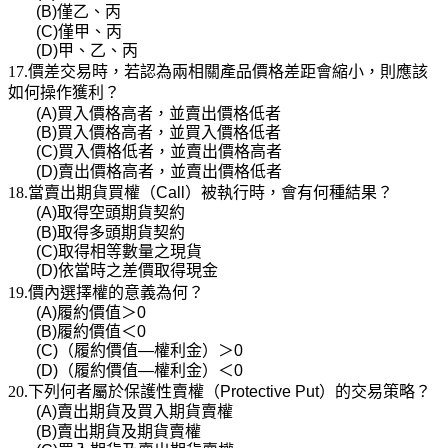
(B)
僅乙、丙
(C)
僅甲、丙
(D)
甲、乙、丙
17.價差交易時，若認為兩相關產品價格差距會縮小，則應該
如何操作獲利？
(A)
買入價格高者，並賣出價格低者
(B)
買入價格高者，並買入價格低者
(C)
買入價格低者，並賣出價格高者
(D)
賣出價格高者，並賣出價格低者
18.當賣出期貨買權（
Call
）被執行時，會有何種結果？
(A)
取得空頭期貨契約
(B)
取得多頭期貨契約
(C)
取得相等數量之現貨
(D)
依當時之差價取得現金
19.價內選擇權的意義為何？
(A)
履約價值＞
0
(B)
履約價值＜
0
(C)
（履約價值
—
權利金）＞
0
(D)
（履約價值
—
權利金）＜
0
20.下列何者屬於保護性賣權（
Protective Put
）的交易策略？
(A)
賣出期貨及買入期貨賣權
(B)
賣出期貨及期貨賣權