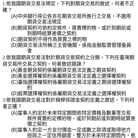
1.依我國期貨交易法規定，下列對期貨交易的敘述，何者不正
確？
(A)
中央銀行得公告非在期貨交易所進行之交易，不適用
期貨交易法規定
(B)
期貨契約可依約定條件，買賣標的物，或於到期前或
到期時結算差價之契約
(C)
期貨契約不得作為買賣之標的物
(D)
期貨交易法所稱之主管機關，係指金融監督管理委員
會
2.依我國期貨交易法對於期貨交易契約之分類，下列在臺灣期
貨交易所交易之契約，何者敘述錯誤？
(A)
黃金期貨契約係屬期貨交易法定義之期貨契約
(B)
黃金選擇權契約係屬期貨交易法定義之選擇權契約
(C)
臺指選擇權契約係屬期貨交易法定義之期貨選擇權契
約
(D)
股票選擇權契約係屬期貨交易法定義之選擇權契約
3.依我國期貨交易法對於槓桿保證金契約定義之敘述，下列何
者正確？
(A)
當事人約定於未來特定期間依特定價格及數量等交易
條件買賣約定標的物，或於到期前或到期時
結算差
價之契約
(B)
當事人約定一方支付價金一定成數之款項或取得他方
授與之一定信用額度，雙方於未來特定期間
內，依