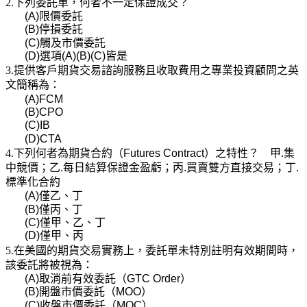
2.下列委託單，何者不一定保證成交？
(A)
限價委託
(B)
停損委託
(C)
觸及市價委託
(D)
選項
(A)(B)(C)
皆是
3.提供客戶期貨交易諮詢服務且收取費用之專業投資顧問之英
文簡稱為：
(A)FCM
(B)CPO
(C)IB
(D)CTA
4.下列何者為期貨合約（
Futures Contract
）之特性？ 甲
.
集
中競價；乙
.
每日結算保證金盈虧；丙
.
買賣雙方直接交易；丁
.
標準化合約
(A)
僅乙、丁
(B)
僅丙、丁
(C)
僅甲、乙、丁
(D)
僅甲、丙
5.在美國的期貨交易實務上，委託單未特別註明有效期間時，
該委託將被視為：
(A)
取消前有效委託（
GTC Order
）
(B)
開盤市價委託（
MOO
）
(C)
收盤市價委託（
MOC
）