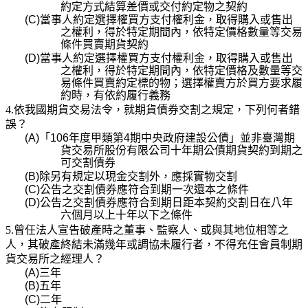
約定方式結算差價或交付約定物之契約
(C)
當事人約定選擇權買方支付權利金，取得購入或售出
之權利，得於特定期間內，依特定價格數量
等交易
條件買賣期貨契約
(D)
當事人約定選擇權買方支付權利金，取得購入或售出
之權利，得於特定期間內，依特定價格及數
量等交
易條件買賣約定標的物；選擇權賣方於買方要求履
約時，有依約履行義務
4.依我國期貨交易法令，就期貨債券交割之規定，下列何者錯
誤？
(A)
「
106
年度甲類第
4
期中央政府建設公債」並非臺灣期
貨交易所股份有限公司十年期公債期貨契
約到期之
可交割債券
(B)
除另有規定以現金交割外，應採實物交割
(C)
公告之交割債券應符合到期一次還本之條件
(D)
公告之交割債券應符合到期日距本契約交割日在八年
六個月以上十年以下之條件
5.曾任法人宣告破產時之董事、監察人、或與其地位相等之
人，其破產終結未滿幾年或調協未履行者，不得充任會員制期
貨交易所之經理人？
(A)
三年
(B)
五年
(C)
二年