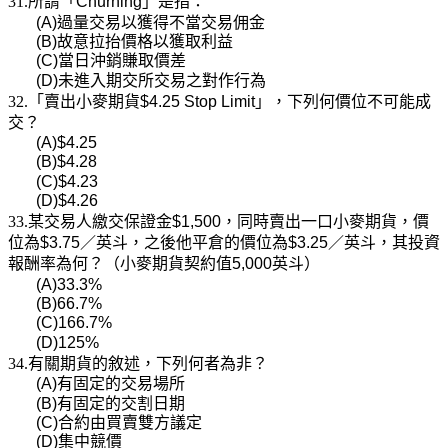
31.所謂「
Churning
」是指：
(A)
過量交易以獲得不當交易佣金
(B)
故意拉抬價格以獲取利益
(C)
當日沖銷賺取價差
(D)
未進入期交所交易之對作行為
32.「賣出小麥期貨
$4.25 Stop Limit
」，下列何價位不可能成
交？
(A)$4.25
(B)$4.28
(C)$4.23
(D)$4.26
33.某交易人繳交保證金
$1,500
，同時賣出一口小麥期貨，價
位為
$3.75
／英斗，之後他平倉的價位為
$3.25
／英斗，其投資
報酬率為何？（小麥期貨契約值
5,000
英斗）
(A)33.3%
(B)66.7%
(C)166.7%
(D)125%
34.有關期貨的敘述，下列何者為非？
(A)
有固定的交易場所
(B)
有固定的交割日期
(C)
合約由買賣雙方議定
(D)
集中競價