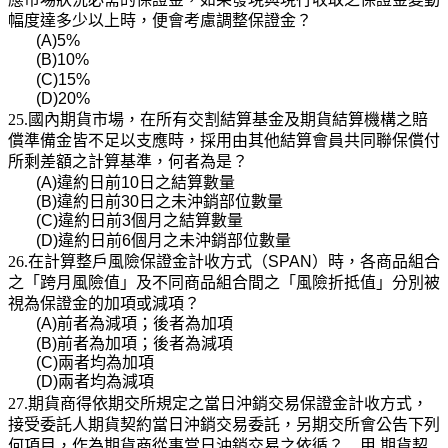
幅度達多少以上時，便會考慮調整保證金？
(A)5%
(B)10%
(C)15%
(D)20%
25.國內期貨市場，在所有交割結算基金及期貨結算機構之賠
償準備金皆不足以支應時，採用由其他結算會員共同聯保償付
所剩差額之計算基準，何者為是？
(A)
違約日前
10
日之結算數量
(B)
違約日前
30
日之未沖銷部位數量
(C)
違約日前
3
個月之結算數量
(D)
違約日前
6
個月之未沖銷部位數量
26.在計算整戶風險保證金計收方式（
SPAN
）時，各商品組合
之「跨月風險值」及不同商品組合間之「風險折抵值」分別被
視為保證金的加項或減項？
(A)
前者為減項；後者為加項
(B)
前者為加項；後者為減項
(C)
兩者均為加項
(D)
兩者均為減項
27.期貨商得依期交所規定之當日沖銷交易保證金計收方式，
接受委託人期貨契約當日沖銷交易委託，另期交所會公告下列
何項目，作為期貨商從事當日沖銷交易之依循？ 甲
.
期貨契