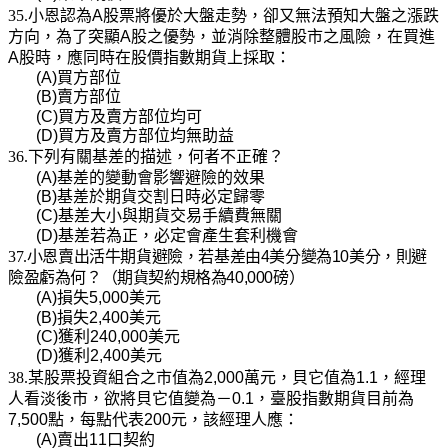
35.小恩認為
A
股票將優於大盤走勢，卻又無法預知大盤之漲跌
方向，為了突顯
A
股之優勢，並消除整體股市之風險，在買進
A
股時，應同時在股價指數期貨上採取：
(A)
買方部位
(B)
賣方部位
(C)
買方及賣方部位均可
(D)
買方及賣方部位均無助益
36.下列有關基差的描述，何者不正確？
(A)
基差的變動會影響避險的效果
(B)
基差於期貨交割日時必定歸零
(C)
基差大小與期貨交易手續費無關
(D)
基差若為正，必定會產生套利機會
37.小恩賣出活牛期貨避險，若基差由
4
美分變為
10
美分，則避
險盈虧為何？（期貨契約規格為
40,000
磅）
(A)
損失
5,000
美元
(B)
損失
2,400
美元
(C)
獲利
240,000
美元
(D)
獲利
2,400
美元
38.某股票投資組合之市值為
2,000
萬元，貝它值為
1.1
，經理
人看淡後市，欲將貝它值變為－
0.1
，臺股指數期貨目前為
7,500
點，每點代表
200
元，該經理人應：
(A)
賣出
11
口契約