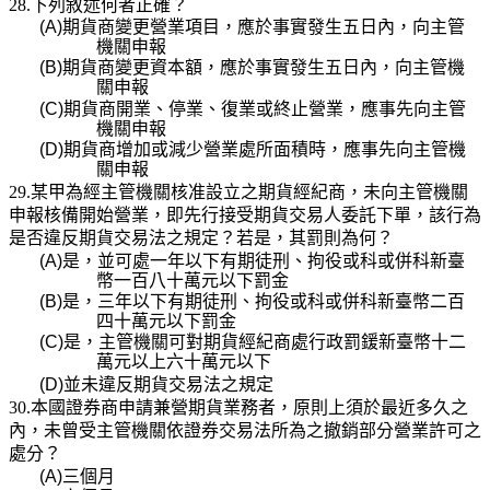
28.下列敘述何者正確？
(A)
期貨商變更營業項目，應於事實發生五日內，向主管
機關申報
(B)
期貨商變更資本額，應於事實發生五日內，向主管機
關申報
(C)
期貨商開業、停業、復業或終止營業，應事先向主管
機關申報
(D)
期貨商增加或減少營業處所面積時，應事先向主管機
關申報
29.
某甲為經主管機關核准設立之期貨經紀商，未向主管機關
申報核備開始營業，即先行接受期貨交易人委託下單，該行為
是否違反期貨交易法之規定？若是，其罰則為何？
(A)
是，並可處一年以下有期徒刑、拘役或科或併科新臺
幣一百八十萬元以下罰金
(B)
是，三年以下有期徒刑、拘役或科或併科新臺幣二百
四十萬元以下罰金
(C)
是，主管機關可對期貨經紀商處行政罰鍰新臺幣十二
萬元以上六十萬元以下
(D)
並未違反期貨交易法之規定
30.本國證券商申請兼營期貨業務者，原則上須於最近多久之
內，未曾受主管機關依證券交易法所為之撤銷部分營業許可之
處分？
(A)
三個月