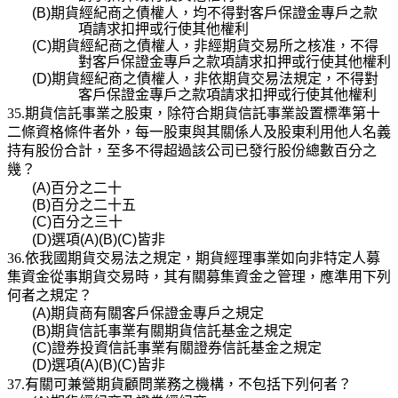
(B)
期貨經紀商之債權人，均不得對客戶保證金專戶之款
項請求扣押或行使其他權利
(C)
期貨經紀商之債權人，非經期貨交易所之核准，不得
對客戶保證金專戶之款項請求扣押或行使其
他權利
(D)
期貨經紀商之債權人，非依期貨交易法規定，不得對
客戶保證金專戶之款項請求扣押或行使其他
權利
35.期貨信託事業之股東，除符合期貨信託事業設置標準第十
二條資格條件者外，每一股東與其關係人及股東利用他人名義
持有股份合計，至多不得超過該公司已發行股份總數百分之
幾？
(A)
百分之二十
(B)
百分之二十五
(C)
百分之三十
(D)
選項
(A)(B)(C)
皆非
36.依我國期貨交易法之規定，期貨經理事業如向非特定人募
集資金從事期貨交易時，其有關募集資金之管理，應準用下列
何者之規定？
(A)
期貨商有關客戶保證金專戶之規定
(B)
期貨信託事業有關期貨信託基金之規定
(C)
證券投資信託事業有關證券信託基金之規定
(D)
選項
(A)(B)(C)
皆非
37.有關可兼營期貨顧問業務之機構，不包括下列何者？