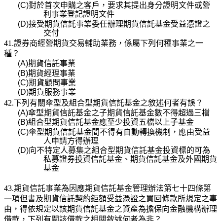
(C)
對於首次申購之客戶，要求其提出身分證明文件或營
利事業登記證明文件
(D)
接受期貨信託事業委任辦理期貨信託基金受益憑證之
交付
41.證券商經營期貨交易輔助業務，係屬下列何種事業之一
種？
(A)
期貨信託事業
(B)
期貨經理事業
(C)
期貨顧問事業
(D)
期貨服務事業
42.下列有關傘型及組合型期貨信託基金之敘述何者有誤？
(A)
傘型期貨信託基金之子期貨信託基金數不得超過三檔
(B)
組合型期貨信託基金應至少投資五檔以上子基金
(C)
傘型期貨信託基金間不得有自動轉換機制，應由受益
人申請方得辦理
(D)
向不特定人募集之組合型期貨信託基金投資標的可為
私募證券投資信託基金、期貨信託基金及外
國期貨
基金
43.
期貨信託事業為因應期貨信託基金管理辦法第七十四條第
一項但書及期貨信託契約鉅額受益憑證之買回條款所規定之事
由，得依規定以該期貨信託基金之資產為擔保向金融機構辦理
借款，下列有關該借款之相關敘述何者為非？