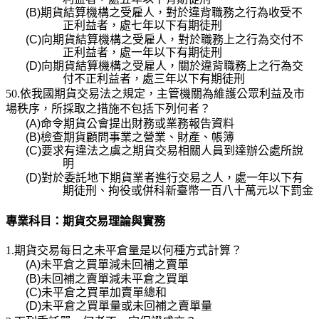
(B)
期貨結算機構之受雇人，對於違背職務之行為收受不
正利益者，處七年以下有期徒刑
(C)
向期貨結算機構之受雇人，對於職務上之行為交付不
正利益者，處一年以下有期徒刑
(D)
向期貨結算機構之受雇人，關於違背職務上之行為交
付不正利益者，處三年以下有期徒刑
50.依我國期貨交易法之規定，主管機關為維護公眾利益及市
場秩序，所採取之措施不包括下列何者？
(A)
命令期貨公會提出財務或業務報告資料
(B)
檢查期貨顧問事業之營業、財產、帳簿
(C)
要求有違法之虞之期貨交易相關人員到達辦公處所說
明
(D)
對於委託地下期貨業者進行交易之人，處一年以下有
期徒刑、拘役或併科新臺幣一百八十萬元以
下罰金
專業科目：期貨交易理論與實務
1.
期貨交易每日之未平倉量是以何種方式計算？
(A)
未平倉之買單減未回補之賣單
(B)
未回補之賣單減未平倉之買單
(C)
未平倉之買單加賣單總和
(D)
未平倉之買單量或未回補之賣單量