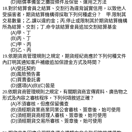
(D)
賠償準備金之攤提條件及保管、運用之方法
18.對於結算會員之結算、交割行為違背誠實信用，以致他人
受損害者，期貨結算機構得採取下列何種處分？ 甲
.
限制其
交易數量；乙
.
課以違約金；丙
.
停止或限制其於期貨結算機構
所為結算、交割；
丁
.
命令該結算會員追加交割結算基金
(A)
甲、丁
(B)
丙、丁
(C)
甲、丙
(D)
乙、丙
19.依期貨商管理規則之規定，期貨經紀商應於下列何種文件
內訂明其通知客戶補繳追加保證金方式及時間？
(A)
受託契約
(B)
風險預告書
(C)
買賣委託書
(D)
選項
(A)(B)(C)
皆是
20.依期貨商管理規則之規定，有關期貨商宣傳資料、廣告物之
形式及內容之審核程序，下列何項敘述正確？
(A)
不須審核，但應保留備查
(B)
須經期貨業商業同業公會審核、簽章後，始可使用
(C)
須經期貨商經理人審核、簽章後，始可使用
(D)
須經期貨交易所審核、簽章後，始可使用