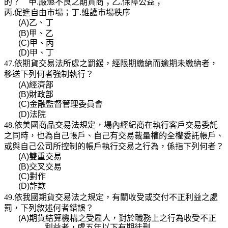
的？ 甲
.
嚴懲不良之期貨商；乙
.
保障公益；
丙
.
促進自由市場；丁
.
維護市場秩序
(A)
乙、丁
(B)
甲、乙
(C)
甲、丙
(D)
甲、丁
47.依期貨交易法所處之罰鍰，經限期繳納而逾期未繳納者，
移送下列何者強制執行？
(A)
經濟部
(B)
財政部
(C)
金融監督管理委員會
(D)
法院
48.依美國商品交易法規定，場內經紀商在執行客戶交易委託
之同時，也為自己帳戶、自己有交易裁量權的全權委託帳戶、
或與自己公司所控制的帳戶執行交易之行為，係指下列何者？
(A)
雙重交易
(B)
交叉交易
(C)
對作
(D)
詐欺
49.依我國期貨交易法之規定，有關收受或交付不正利益之處
罰，下列敘述何者錯誤？
(A)
期貨結算機構之受雇人，對於職務上之行為收受不正
利益者，處五年以下有期徒刑