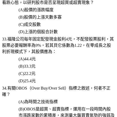
看跌心態，以研判股市是否呈現超買或超賣現象？
(A)
股價的漲跌幅度
(B)
股價的上漲天數多寡
(C)
成交股數
(D)
上漲的個股合計數
33.福隆公司每年固定配發現金股利4元，不配發股票股利，其
股票必要報酬率為9%，若其貝它係數為1.22，在零成長之股
利折現模式下，其股價應為：
(A)44.4
元
(B)33.3
元
(C)22.2
元
(D)25.4
元
34.有關OBOS（Over Buy/Over Sell）指標之敘述，何者不正
確？
(A)
為時間之技術指標
(B)OBOS
是超買、超賣指標，運用在一段時間內股
市漲跌家數的累積差，來測量大盤買賣氣勢的強弱及