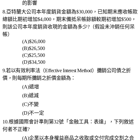
的影響
8.亞特蘭大公司本年度銷貨金額為$30,000，已知期末應收帳款
總額比期初增加$4,000，期末備抵呆帳餘額較期初增加$500，
則該公司本年度銷貨收現的金額為多少?（假設未沖銷任何呆
帳）
(A)$26,000
(B)$26,500
(C)$25,500
(D)$34,500
9.若以有效利率法（Effective Interest Method）攤銷公司債之折
價，則每期所攤銷之折價金額為：
(A)
遞增
(B)
遞減
(C)
不變
(D)
不一定
10.根據國際會計準則第32號「金融工具：表達」，下列敘述
何者不正確?
(A)
企業以本身權益商品之收取或交付完成交割之合