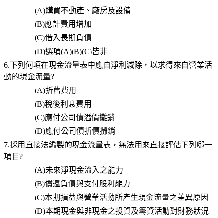
(A)
購買不動產、廠房及設備
(B)
應計費用增加
(C)
借入長期負債
(D)
選項
(A)(B)(C)
皆非
6.下列何項在現金流量表中應自淨利減除，以求得來自營業活
動的現金流量?
(A)
折舊費用
(B)
稅後利息費用
(C)
應付公司債溢價攤銷
(D)
應付公司債折價攤銷
7.採用直接法編製的現金流量表，無法用來直接評估下列哪一
項目?
(A)
未來淨現金流入之能力
(B)
償還負債與支付股利能力
(C)
本期損益與營業活動所產生現金流量之差異原因
(D)
本期現金與非現金之投資及籌資活動對財務狀況