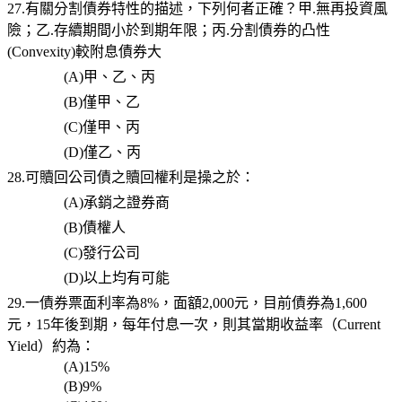
27.有關分割債券特性的描述，下列何者正確？甲.無再投資風
險；乙.存續期間小於到期年限；丙.分割債券的凸性
(Convexity)較附息債券大
(A)
甲、乙、丙
(B)
僅甲、乙
(C)
僅甲、丙
(D)
僅乙、丙
28.可贖回公司債之贖回權利是操之於：
(A)
承銷之證券商
(B)
債權人
(C)
發行公司
(D)
以上均有可能
29.一債券票面利率為8%，面額2,000元，目前債券為1,600
元，15年後到期，每年付息一次，則其當期收益率（Current
Yield）約為：
(A)15%
(B)9%