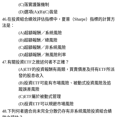
(C)
落實護盤機制
(D)
選項
(A)(B)(C)
皆是
46.在投資組合績效評估指標中，夏普（Sharpe）指標的計算方
法是：
(A)
超額報酬／系統風險
(B)
超額報酬／總風險
(C)
超額報酬／非系統風險
(D)
超額報酬／無風險利率
47.有關投資ETF之敘述何者不正確？
(A)ETF
的投資報酬有兩類，買賣價差及持有
ETF
所派
發的股息收入
(B)
投資
ETF
可能有市場風險、被動式投資風險及追
蹤誤差風險
(C)ETF
屬於被動式管理
(D)
投資
ETF
可以規避市場風險
48.下列何者適合尚未完全分散仍存有非系統風險投資組合績