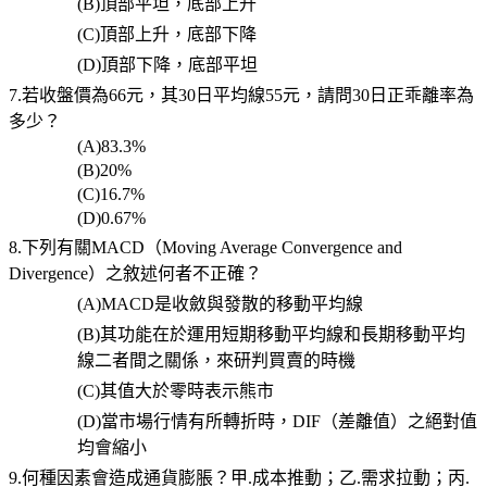
(B)
頂部平坦，底部上升
(C)
頂部上升，底部下降
(D)
頂部下降，底部平坦
7.若收盤價為66元，其30日平均線55元，請問30日正乖離率為
多少？
(A)83.3%
(B)20%
(C)16.7%
(D)0.67%
8.下列有關MACD（Moving Average Convergence and
Divergence）之敘述何者不正確？
(A)MACD
是收斂與發散的移動平均線
(B)
其功能在於運用短期移動平均線和長期移動平均
線二者間之關係，來研判買賣的時機
(C)
其值大於零時表示熊市
(D)
當市場行情有所轉折時，
DIF
（差離值）之絕對值
均會縮小
9.何種因素會造成通貨膨脹？甲.成本推動；乙.需求拉動；丙.