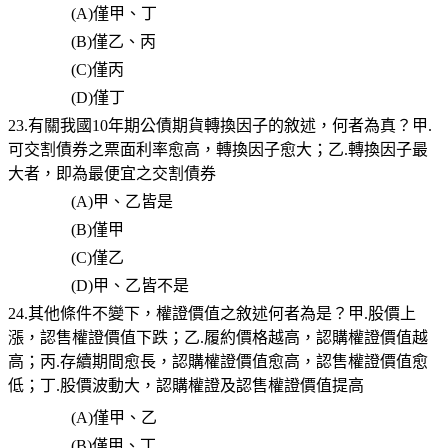
(A)
僅甲、丁
(B)
僅乙、丙
(C)
僅丙
(D)
僅丁
23.有關我國10年期公債期貨轉換因子的敘述，何者為真？甲.
可交割債券之票面利率愈高，轉換因子愈大；乙.轉換因子最
大者，即為最便宜之交割債券
(A)
甲、乙皆是
(B)
僅甲
(C)
僅乙
(D)
甲、乙皆不是
24.其他條件不變下，權證價值之敘述何者為是？甲.股價上
漲，認售權證價值下跌；乙.履約價格越高，認購權證價值越
高；丙.存續期間愈長，認購權證價值愈高，認售權證價值愈
低；丁.股價波動大，認購權證及認售權證價值提高
(A)
僅甲、乙
(B)
僅甲、丁