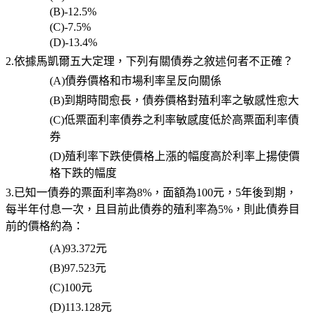
(B)-12.5%
(C)-7.5%
(D)-13.4%
2.依據馬凱爾五大定理，下列有關債券之敘述何者不正確？
(A)
債券價格和市場利率呈反向關係
(B)
到期時間愈長，債券價格對殖利率之敏感性愈大
(C)
低票面利率債券之利率敏感度低於高票面利率債
券
(D)
殖利率下跌使價格上漲的幅度高於利率上揚使價
格下跌的幅度
3.已知一債券的票面利率為8%，面額為100元，5年後到期，
每半年付息一次，且目前此債券的殖利率為5%，則此債券目
前的價格約為：
(A)93.372
元
(B)97.523
元
(C)100
元
(D)113.128
元