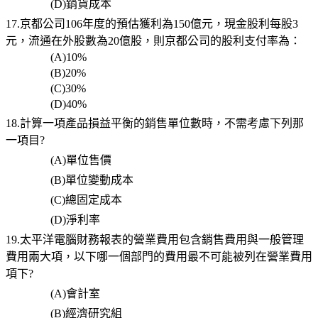
(D)
銷貨成本
17.京都公司106年度的預估獲利為150億元，現金股利每股3
元，流通在外股數為20億股，則京都公司的股利支付率為：
(A)10%
(B)20%
(C)30%
(D)40%
18.計算一項產品損益平衡的銷售單位數時，不需考慮下列那
一項目?
(A)
單位售價
(B)
單位變動成本
(C)
總固定成本
(D)
淨利率
19.太平洋電腦財務報表的營業費用包含銷售費用與一般管理
費用兩大項，以下哪一個部門的費用最不可能被列在營業費用
項下?
(A)
會計室
(B)
經濟研究組