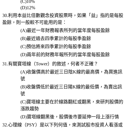
(C)10%
(D)12%
30.利用本益比倍數觀念投資股票時，如果「益」指的是每股
盈餘，則一般較不可能用的是：
(A)
最近一年財務報表所列的當年度每股盈餘
(B)
最近過去四季累計的每股季盈餘
(C)
預估將來四季累計的每股季盈餘
(D)
兩年前的財務年報所列的當年度每股盈餘
31.有關寶塔線（Tower）的敘述，何者不正確？
(A)
收盤價高於最近三日陰
K
線的最高價，為買進訊
號
(B)
收盤價低於最近三日陽
K
線的最低價，為賣出訊
號
(C)
寶塔線主要在於線路翻紅或翻黑，來研判股價的
漲跌趨勢
(D)
寶塔線翻黑後，股價後市要延伸一段上漲行情
32.心理線（PSY）是以下列何值，來測試股市投資人看漲或