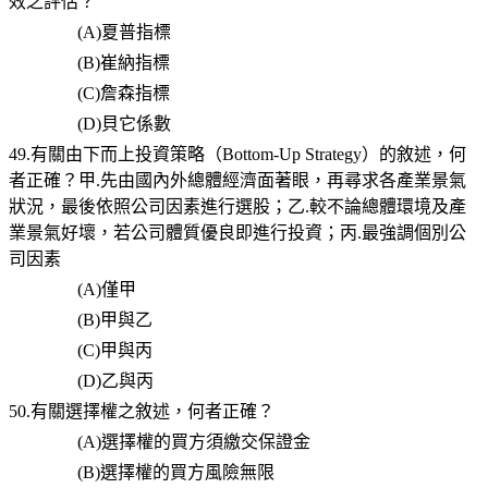
效之評估？
(A)
夏普指標
(B)
崔納指標
(C)
詹森指標
(D)
貝它係數
49.有關由下而上投資策略（Bottom-Up Strategy）的敘述，何
者正確？甲.先由國內外總體經濟面著眼，再尋求各產業景氣
狀況，最後依照公司因素進行選股；乙.較不論總體環境及產
業景氣好壞，若公司體質優良即進行投資；丙.最強調個別公
司因素
(A)
僅甲
(B)
甲與乙
(C)
甲與丙
(D)
乙與丙
50.有關選擇權之敘述，何者正確？
(A)
選擇權的買方須繳交保證金
(B)
選擇權的買方風險無限