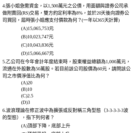
4.張小姐急需資金，以1,500萬元之公債，用面額與證券公司承
做附賣回(RS)交易，雙方約定利率為8%，並於20天後向證券公
司買回，屆時張小姐應支付價款為何？(一年以365天計算)
(A)15,065,753
元
(B)10,023,747
元
(C)10,043,836
元
(D)15,066,667
元
5.乙公司在今年會計年度結束時，股東權益總額為1,000萬元，
流通在外股數為50萬股。若目前該公司股價為60元，請問該公
司之市價淨值比為何？
(A)20
(B)10
(C)2.5
(D)3
6.波浪理論在修正波中為擴張或反對稱三角型態（3-3-3-3-3波
的型態），指下列何者？
(A)
頂部下降，底部上升