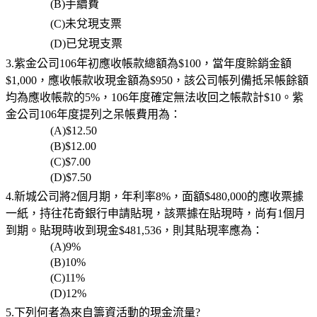
(B)
手續費
(C)
未兌現支票
(D)
已兌現支票
3.紫金公司106年初應收帳款總額為$100，當年度賒銷金額
$1,000，應收帳款收現金額為$950，該公司帳列備抵呆帳餘額
均為應收帳款的5%，106年度確定無法收回之帳款計$10。紫
金公司106年度提列之呆帳費用為：
(A)$12.50
(B)$12.00
(C)$7.00
(D)$7.50
4.新城公司將2個月期，年利率8%，面額$480,000的應收票據
一紙，持往花奇銀行申請貼現，該票據在貼現時，尚有1個月
到期。貼現時收到現金$481,536，則其貼現率應為：
(A)9%
(B)10%
(C)11%
(D)12%
5.下列何者為來自籌資活動的現金流量?