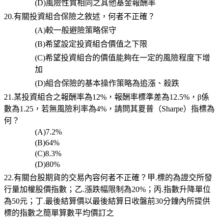
(D)
風險性質相同之其他基金報酬率
20.有關投資組合保險之敘述，何者不正確？
(A)
較一般避險策略保守
(B)
希望設定投資組合價值之下限
(C)
希望投資組合的價值能夠在一定的風險程度下增
加
(D)
組合保險的基本操作策略為追漲、殺跌
21.某投資組合之報酬率為12%，報酬率標準差為12.5%，β係
數為1.25，若無風險利率為4%，請問其夏普（Sharpe）指標為
何？
(A)7.2%
(B)64%
(C)8.3%
(D)80%
22.有關台股期貨的交易內容何者不正確？甲.標的為證交所發
行量加權股價指數；乙.漲跌幅限制為20%；丙.指數升降單位
為50元；丁.最後結算價以最後結算日收盤前30分鐘內所提供
標的指數之簡單算數平均價訂之