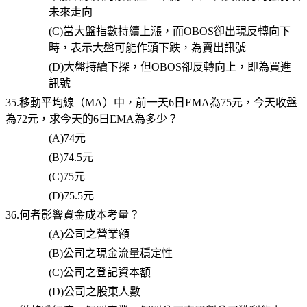
未來走向
(C)
當大盤指數持續上漲，而
OBOS
卻出現反轉向下
時，表示大盤可能作頭下跌，為賣出訊號
(D)
大盤持續下探，但
OBOS
卻反轉向上，即為買進
訊號
35.移動平均線（MA）中，前一天6日EMA為75元，今天收盤
為72元，求今天的6日EMA為多少？
(A)74
元
(B)74.5
元
(C)75
元
(D)75.5
元
36.何者影響資金成本考量？
(A)
公司之營業額
(B)
公司之現金流量穩定性
(C)
公司之登記資本額
(D)
公司之股東人數