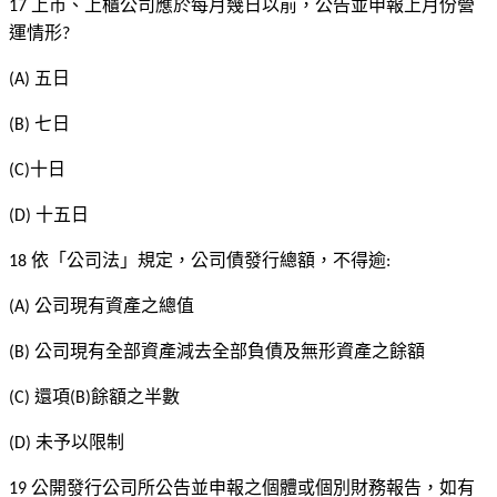
上市、上櫃公司應於每月幾日以前，公告並申報上月份營
17
運情形
?
五日
(A)
七日
(B)
十日
(C)
十五日
(D)
依「公司法」規定，公司債發行總額，不得逾
18
:
公司現有資產之總值
(A)
公司現有全部資產減去全部負債及無形資產之餘額
(B)
還項
餘額之半數
(C)
(B)
未予以限制
(D)
公開發行公司所公告並申報之個體或個別財務報告，如有
19