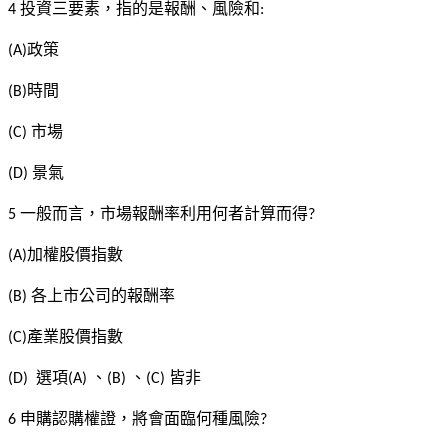
投資三要素，指的是報酬、風險和
4
:
政策
(A)
時間
(B)
市場
(C)
景氣
(D)
一般而言，市場報酬率利用何者計算而得
5
?
加權股價指數
(A)
各上市公司的報酬率
(B)
產業股價指數
(C)
選項
、
、
皆非
(D)
(A)
(B)
(C)
申購認購權證，將會面臨何種風險
6
?