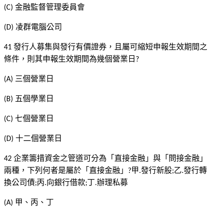
金融監督管理委員會
(C)
凌群電腦公司
(D)
發行人募集與發行有價證券，且屬可縮短申報生效期間之
41
條件，則其申報生效期間為幾個營業日
?
三個營業日
(A)
五個學業日
(B)
七個營業日
(C)
十二個營業日
(D)
企業籌措資金之管道可分為「直接金融」與「問接金融」
42
兩種，下列何者是屬於「直接金融」
甲
發行新股
乙
發行轉
?
.
;
.
換公司債
丙
向銀行借款
丁
辦理私募
;
.
;
.
甲、丙、丁
(A)