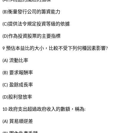
衡量發行公司的籌資能力
(B)
提供法令規定投資等級的依據
(C)
作為投資股票的主要指標
(D)
預估本益比的大小，比較不受下列何種因素影響
9
?
流動比率
(A)
要求報酬率
(B)
盈餘成長率
(C)
股利發放率
(D)
政府支出超過政府收入的數額，稱為
10
:
貿易順逆差
(A)