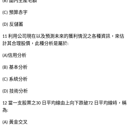
圍內生產毛額
(B)
預算赤字
(C)
反儲蓄
(D)
利用公司現在以及預測未來的獲利情況之各種資訊，來估
11
計其合理股價，此種分析是屬於
:
信用分析
(A)
基本分析
(B)
系統分析
(C)
技術分析
(D)
當一支股票之
日平均線由上向下跌破
日平均線峙，稱
12
30
72
為
:
黃金交叉
(A)