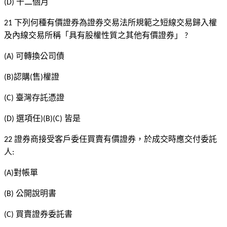
十二個月
(D)
下列何種有價證券為證券交易法所規範之短線交易歸入權
21
及內線交易所稱「具有股權性質之其他有價證券」
?
可轉換公司債
(A)
認購
售
權證
(B)
(
)
臺灣存託憑證
(C)
選項任
皆是
(D)
)(B)(C)
證券商接受客戶委任買賣有價證券，於成交時應交付委託
22
人
:
對帳單
(A)
公開說明書
(B)
買賣證券委託書
(C)