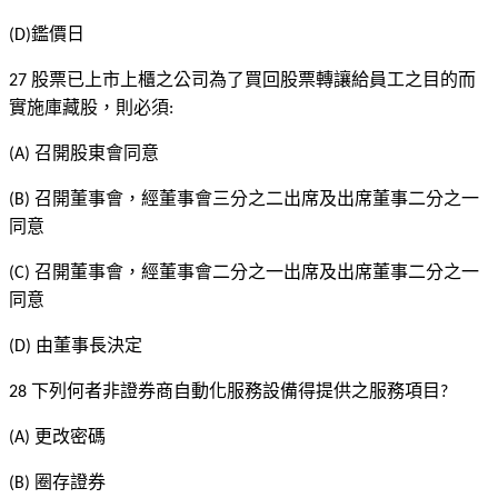
鑑價日
(D)
股票已上市上櫃之公司為了買回股票轉讓給員工之目的而
27
實施庫藏股，則必須
:
召開股東會同意
(A)
召開董事會，經董事會三分之二出席及出席董事二分之一
(B)
同意
召開董事會，經董事會二分之一出席及出席董事二分之一
(C)
同意
由董事長決定
(D)
下列何者非證券商自動化服務設備得提供之服務項目
28
?
更改密碼
(A)
圈存證券
(B)