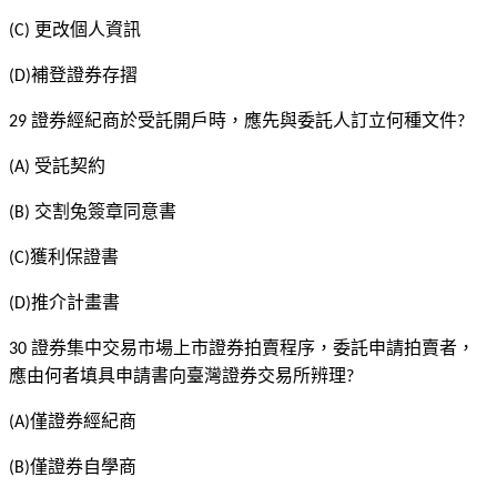
更改個人資訊
(C)
補登證券存摺
(D)
證券經紀商於受託開戶時，應先與委託人訂立何種文件
29
?
受託契約
(A)
交割兔簽章同意書
(B)
獲利保證書
(C)
推介計畫書
(D)
證券集中交易市場上市證券拍賣程序，委託申請拍賣者，
30
應由何者填具申請書向臺灣證券交易所辨理
?
僅證券經紀商
(A)
僅證券自學商
(B)