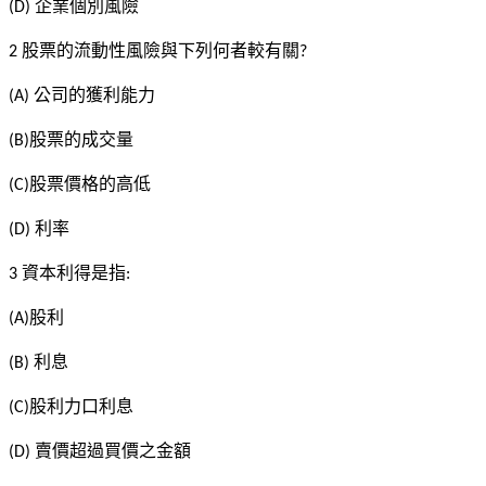
企業個別風險
(D)
股票的流動性風險與下列何者較有關
2
?
公司的獲利能力
(A)
股票的成交量
(B)
股票價格的高低
(C)
利率
(D)
資本利得是指
3
:
股利
(A)
利息
(B)
股利力口利息
(C)
賣價超過買價之金額
(D)