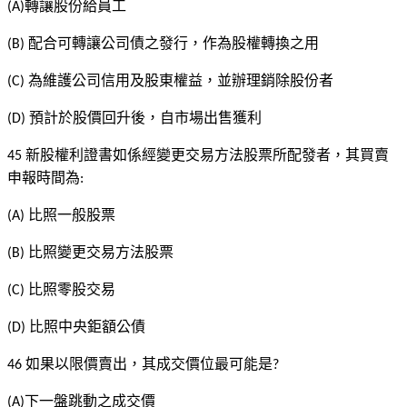
轉讓股份給員工
(A)
配合可轉讓公司債之發行，作為股權轉換之用
(B)
為維護公司信用及股東權益，並辦理銷除股份者
(C)
預計於股價回升後，自市場出售獲利
(D)
新股權利證書如係經變更交易方法股票所配發者，其買賣
45
申報時間為
:
比照一般股票
(A)
比照變更交易方法股票
(B)
比照零股交易
(C)
比照中央鉅額公債
(D)
如果以限價賣出，其成交價位最可能是
46
?
下一盤跳動之成交價
(A)