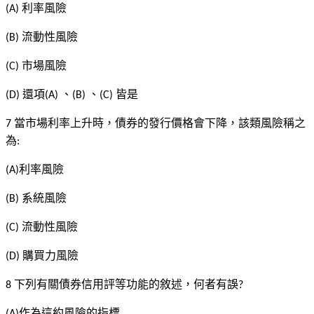
利率風險
(A)
流動性風險
(B)
市場風險
(C)
還項
、
、
皆是
(D)
(A)
(B)
(C)
當市場利率上升時，債券的發行價格會下降，該類風險稱之
7
為
:
利率風險
(A)
系統風險
(B)
流動性風險
(C)
購買力風險
(D)
下列有關債券信用評等功能的敘述，何者有誤
8
?
作為這約風險的指標
(A)