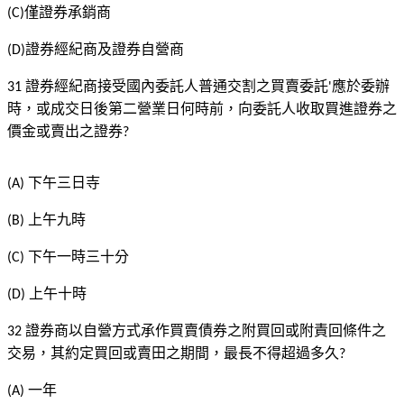
僅證券承銷商
(C)
證券經紀商及證券自營商
(D)
證券經紀商接受國內委託人普通交割之買賣委託
應於委辦
31
'
時，或成交日後第二營業日何時前，向委託人收取買進證券之
價金或賣出之證券
?
下午三日寺
(A)
上午九時
(B)
下午一時三十分
(C)
上午十時
(D)
證券商以自營方式承作買賣債券之附買回或附責回條件之
32
交易，其約定買回或賣田之期間，最長不得超過多久
?
一年
(A)