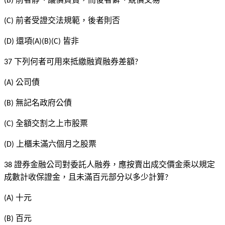
(B)
前者受證交法規範，後者則否
(C)
還項
皆非
(D)
(A)(B)(C)
下列何者可用來抵繳融資融券差額
37
?
公司債
(A)
無記名政府公債
(B)
全額交割之上市股票
(C)
上櫃未滿六個月之股票
(D)
證券金融公司對委託人融券，應按賣出成交價金乘以規定
38
成數計收保證金，且未滿百元部分以多少計算
?
十元
(A)
百元
(B)