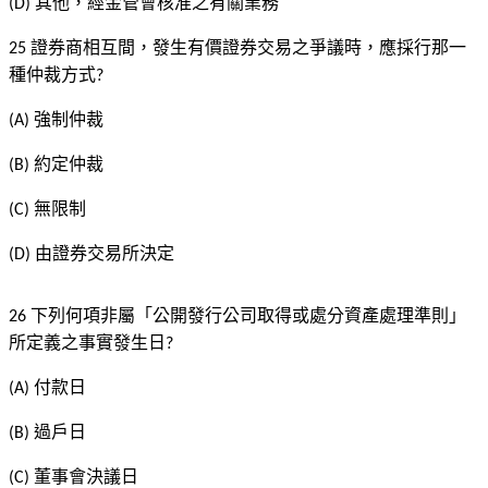
其他，經金管會核准之有關業務
(D)
證券商相互間，發生有價證券交易之爭議時，應採行那一
25
種仲裁方式
?
強制仲裁
(A)
約定仲裁
(B)
無限制
(C)
由證券交易所決定
(D)
下列何項非屬「公開發行公司取得或處分資產處理準則」
26
所定義之事實發生日
?
付款日
(A)
過戶日
(B)
董事會決議日
(C)