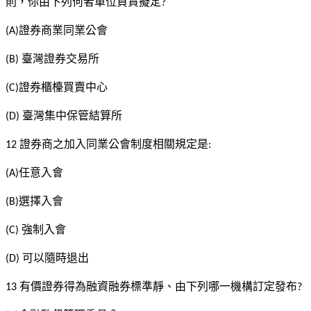
則，你由下列何者單位負責擬定
?
證券商業同業公會
(A)
臺灣證券交易所
(B)
證券櫃檯買賣中心
(C)
臺灣集中保管結算所
(D)
證券商之加入同業公會制度相關規定是
12
:
任意入會
(A)
選擇入會
(B)
強制入會
(C)
可以隨時退出
(D)
有價證券得為融資融券標準靜、由下列哪一機構訂定發布
13
?