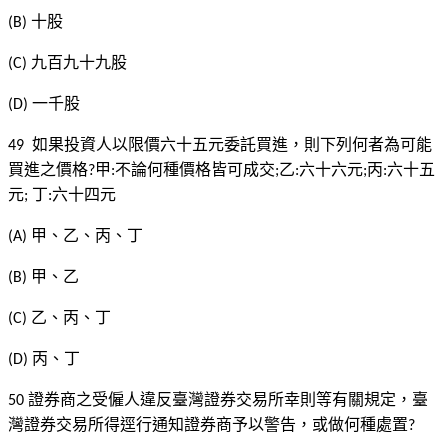
十股
(B)
九百九十九股
(C)
一千股
(D)
如果投資人以限價六十五元委託買進，則下列何者為可能
49
買進之價格
甲
不論何種價格皆可成交
乙
六十六元
丙
六十五
?
:
;
:
;
:
元
丁
六十四元
;
:
甲、乙、丙、丁
(A)
甲、乙
(B)
乙、丙、丁
(C)
丙、丁
(D)
證券商之受僱人違反臺灣證券交易所幸則等有關規定，臺
50
灣證券交易所得逕行通知證券商予以警告，或做何種處置
?