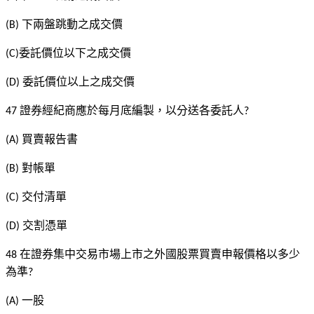
下兩盤跳動之成交價
(B)
委託價位以下之成交價
(C)
委託價位以上之成交價
(D)
證券經紀商應於每月底編製，以分送各委託人
47
?
買賣報告書
(A)
對帳單
(B)
交付清單
(C)
交割憑單
(D)
在證券集中交易市場上市之外國股票買賣申報價格以多少
48
為準
?
一股
(A)