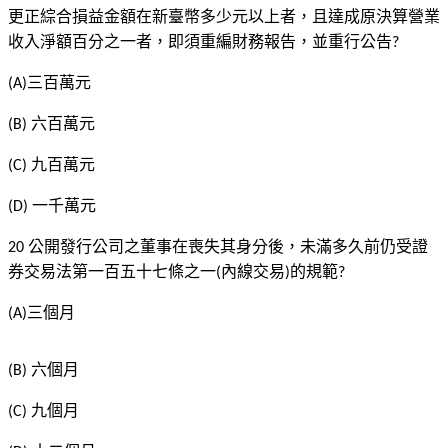
更正綜合損益金額在新臺幣多少元以上者，且達成原決算營業
收入淨額百分之一者，即須重編財務報告，並重行公告
?
三百萬元
(A)
六百萬元
(B)
九百萬元
(C)
一千萬元
(D)
公開發行公司之董事在喪失其身分後，未滿多久前仍受證
20
券交易法第一百五十七條之一
內線交易
的規範
(
)
?
三個月
(A)
六個月
(B)
九個月
(C)