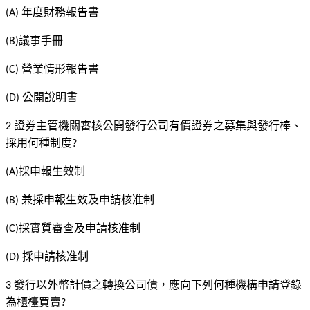
年度財務報告書
(A)
議事手冊
(B)
營業情形報告書
(C)
公開說明書
(D)
證券主管機關審核公開發行公司有價證券之募集與發行棒、
2
採用何種制度
?
採申報生效制
(A)
兼採申報生效及申請核准制
(B)
採實質審查及申請核准制
(C)
採申請核准制
(D)
發行以外幣計價之轉換公司債，應向下列何種機構申請登錄
3
為櫃檯買賣
?