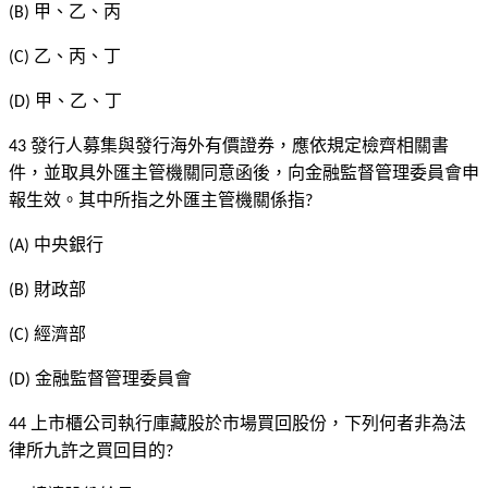
甲、乙、丙
(B)
乙、丙、丁
(C)
甲、乙、丁
(D)
發行人募集與發行海外有價證券，應依規定檢齊相關書
43
件，並取具外匯主管機關同意函後，向金融監督管理委員會申
報生效。其中所指之外匯主管機關係指
?
中央銀行
(A)
財政部
(B)
經濟部
(C)
金融監督管理委員會
(D)
上市櫃公司執行庫藏股於市場買回股份，下列何者非為法
44
律所九許之買回目的
?