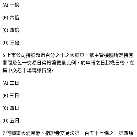
十倍
(A)
六倍
(B)
四倍
(C)
三倍
(D)
上市公司持股超過百分之十之大股東，依主管機關所定持有
6
期間及每一交易日得轉讓數量比例，於申報之日起幾日後，在
集中交易市場轉讓持股
?
二日
(A)
三日
(B)
四日
(C)
五日
(D)
何種重大消息靜、指證券交易法第一百五十七條之一第四項
7