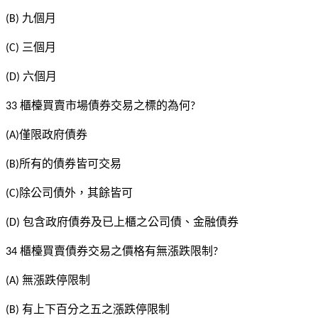
九個月
(B)
三個月
(C)
六個月
(D)
櫃檯買賣市場債券交易之標的為何
33
?
僅限政府債券
(A)
所有的債券皆可交易
(B)
除公司債外，其餘皆可
(C)
包含政府債券及已上櫃之公司債、金融債券
(D)
櫃檯買賣債券交易之價格有無漲跌限制
34
?
無漲跌停限制
(A)
有上下百分之五之漲跌停限制
(B)