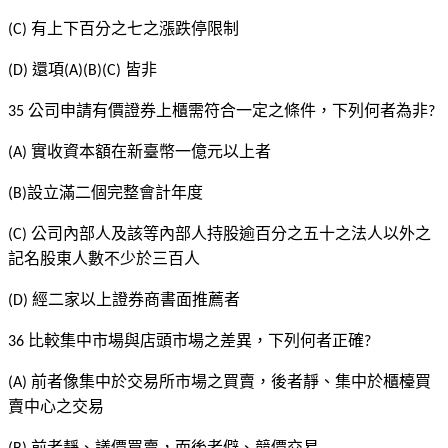
有上下百分之七之漲跌停限制
(C)
還項
皆非
(D)
(A)(B)(C)
公司申請有價證券上櫃需符合一定之條件，下列何者為非
35
?
實收資本額在新臺幣一億元以上者
(A)
設立滿二個完整會計年度
(B)
公司內部人及該等內部人持股逾百分之五十之法人以外之
(C)
記名股東人數不少於三百人
經二家以上證券商書面推薦者
(D)
比較集中市場與店頭市場之差異，下列何者正確
36
?
前者像集中於交易所市場之買賣，後者靜、集中於櫃檯買
(A)
賣中心之交易
前者靜、議價買賣，而後者僻、競價交易