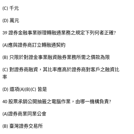
千元
(C)
萬元
(D)
證券金融事業辦理轉融通業務之規定下列何者正確
39
?
應與證券商訂立轉融通契約
(A)
只限於對證金事業融資融券業務所需之價款為限
(B)
對證券商融資，其比率應高於證券商對客戶之融資比
(C)
率
還項
皆是
(D)
(A)(B)(C)
股票承銷公開抽籤之電腦作業，由哪一機構負責
40
?
證券商業同業公會
(A)
臺灣證券交易所
(B)