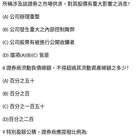
所稱涉及該證券之市場供求，對其股價有重大影響之消息
?
公司辦理重整
(A)
公司發生重大之內部控制舞弊
(B)
公司股票有被進行公開收購者
(C)
還項
皆是
(D)
(A)(B)(C)
證券商流動負債總額，不得超過其流動資產總額之多少
8
?
百分之五十
(A)
百分之百
(B)
百分之一百五十
(C)
百分之二百
(D)
特別盈餘公積，證券商應提撥比例為
9
: