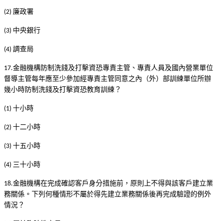
廉政署
(2)
中央銀行
(3)
調查局
(4)
金融機構防制洗錢及打擊資恐專責主管、專責人員及國內營業單位
17.
督導主管每年應至少參加經專責主管同意之內（外）部訓練單位所辦
幾小時防制洗錢及打擊資恐教育訓練？
十小時
(1)
十二小時
(2)
十五小時
(3)
三十小時
(4)
金融機構在完成確認客戶身分措施前，原則上不得與該客戶建立業
18.
務關係。下列何種情形不屬於得先建立業務關係後再完成驗證的例外
情況？