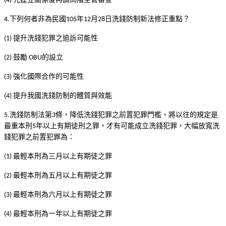
(4)
下列何者非為民國
年
月
日洗錢防制新法修正重點？
4.
105
12
28
提升洗錢犯罪之追訴可能性
(1)
鼓勵
的設立
(2)
OBU
強化國際合作的可能性
(3)
提升我國洗錢防制的體質與效能
(4)
洗錢防制法第
條，降低洗錢犯罪之前置犯罪門檻，將以往的規定是
5.
3
最重本刑
年以上有期徒刑之罪，才有可能成立洗錢犯罪，大幅放寬洗
5
錢犯罪之前置犯罪為：
最輕本刑為三月以上有期徒之罪
(1)
最輕本刑為五月以上有期徒之罪
(2)
最輕本刑為六月以上有期徒之罪
(3)
最輕本刑為一年以上有期徒之罪
(4)