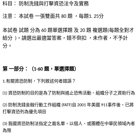
科目：
防制洗錢與打擊資恐法令及實務
注意：
本試卷
一張雙面共
題
，每題
分
80
1. 25
本試卷
試題
分為
題單選擇題
及
題
複選題
每題全對才
60
20
(
給分
，請選出最適當答案，錯不倒扣
，未作者，不予計
)
分。
第
一部分：（
題，單選擇題）
1-60
有關資恐防制，下列敘述何者錯誤？
1.
資恐防制的目的是為了防制與遏止恐怖活動、組織分子之資助行為
(1)
防制洗錢金融行動工作組織
自
年美國
事件後，已將
(2)
(FATF)
2001
911
打擊資恐列為優先項目
我國資恐防制法指定之裁名單，以個人、或團體在中華民領域內者
(3)
為限