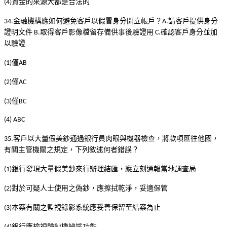
資金的來源大都是合法的
(4)
金融機構應如何避免客戶以假冒身分開立帳戶？
請客戶提供身分
34.
A.
證明文件
取得客戶影像檔留存備供事後驗證用
確認客戶身分並加
B.
C.
以驗證
僅
(1)
AB
僅
(2)
AC
僅
(3)
BC
(4) ABC
客戶以大量假美鈔通過銀行員肉眼與機器檢查，將款項匯往他國，
35.
有關主管機關之規定，下列敘述何者錯誤？
銀行發現大量假美鈔來行辦理結匯，應立刻通報當地調查局
(1)
對於可疑人士使用之偽鈔，應擦拭乾淨，妥適保管
(2)
本案有關之監視錄影系統應妥善保留至結案為止
(3)
銀行應檢視驗鈔機辨識功能