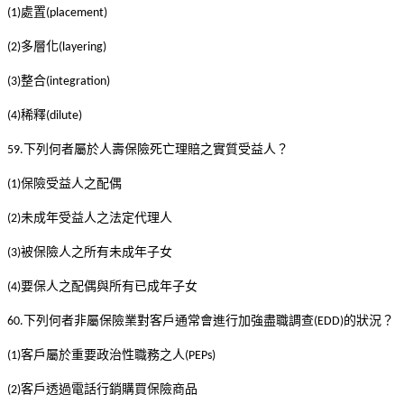
處置
(1)
(placement)
多層化
(2)
(layering)
整合
(3)
(integration)
稀釋
(4)
(dilute)
下列何者屬於人壽保險死亡理賠之實質受益人？
59.
保險受益人之配偶
(1)
未成年受益人之法定代理人
(2)
被保險人之所有未成年子女
(3)
要保人之配偶與所有已成年子女
(4)
下列何者非屬保險業對客戶通常會進行加強盡職調查
的狀況？
60.
(EDD)
客戶屬於重要政治性職務之人
(1)
(PEPs)
客戶透過電話行銷購買保險商品
(2)