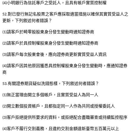
小明銀行為信託專戶之受託人，且具有帳戶實質控制權
(4)
對已發行無記名股票之客戶應採取適當措施以確保其實質受益人之
52.
更新，下列敘述何者錯誤？
請客戶於畸零股股東身分發生變動時通知證券商
(1)
請客戶於具控制權股東身分發生變動時通知證券商
(2)
請客戶每次股東會後，應向證券商更新實質受益人資訊
(3)
請客戶因其他原因獲悉具控制權股東身分發生變動時，應通知證券
(4)
商
有關證券期貨疑似洗錢態樣，下列敘述何者錯誤？
53.
無正當理由開立多個帳戶，且實質受益人為同一人
(1)
開立數個投資帳戶，且都指定同一人作為共同或授權委託人
(2)
客戶拒絕提供所要求的資料，或拒絕配合盡職審查或持續監控程序
(3)
客戶不履行交割義務，且違約交割金額達新臺幣五百萬元以上
(4)