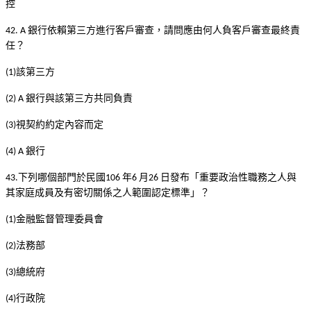
控
銀行依賴第三方進行客戶審查，請問應由何人負客戶審查最終責
42. A
任？
該第三方
(1)
銀行與該第三方共同負責
(2) A
視契約約定內容而定
(3)
銀行
(4) A
下列哪個部門於民國
年
月
日發布「重要政治性職務之人與
43.
106
6
26
其家庭成員及有密切關係之人範圍認定標準」？
金融監督管理委員會
(1)
法務部
(2)
總統府
(3)
行政院
(4)