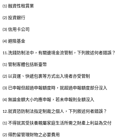
融資性租賃業
(1)
投資銀行
(2)
信用卡公司
(3)
避險基金
(4)
洗錢防制法中，有關邊境金流管制，下列敘述何者錯誤？
11.
管制客體包括新臺幣
(1)
以貨運、快遞包裹等方式出入境者亦受管制
(2)
已申報但超過申報額度時，就超過申報額度部分沒入
(3)
無論金額大小均應申報，若未申報則全額沒入
(4)
就資恐防制法指定制裁之個人，下列敘述何者錯誤？
12.
不得就其受扶養親屬家庭生活所需之財產上利益為交付
(1)
得酌留管理財物之必要費用
(2)