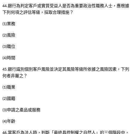
銀行為判定客戶或實質受益人是否為重要政治性職務人士，應根據
44.
下列何項之評估等級，採取合理措施？
業務
(1)
風險
(2)
職位
(3)
時間
(4)
銀行識別個別客戶風險並決定其風險等級所依據之風險因素，下列
45.
何者非屬之？
職業
(1)
國籍
(2)
申請之產品或服務
(3)
年齡
(4)
當客戶為法人時，判斷「最終具控制權之自然人」的三個階段中，
46.