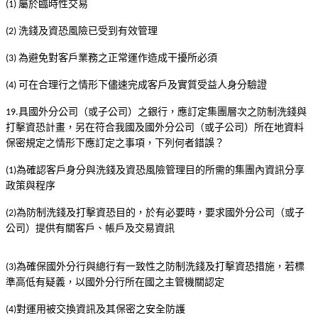
屬於臨時性交易
(1)
洗錢及資恐風險已受到有效管理
(2)
為避免對客戶業務之正常運作造成干擾所必須
(3)
可在合理行之情形下儘速完成客戶及實質受益人身分驗證
(4)
具國外分公司（或子公司）之銀行，應訂定集團層次之防制洗錢與
19.
打擊資恐計畫，另在符合我國及國外分公司（或子公司）所在地資料
保密規定之情形下應訂定之事項，下列何者錯誤？
為確認客戶身分與洗錢及資恐風險管理目的所需的集團內資訊分享
(1)
政策與程序
為防制洗錢及打擊資恐目的，於有必要時，要求國外分公司（或子
(2)
公司）提供有關客戶、帳戶及交易資訊
為確保國外分行與總行有一致性之防制洗錢及打擊資恐措施，若標
(3)
準高低有疑義，以國外分行所在國之主管機關認定
對運用被交換資訊及其保密之安全防護
(4)