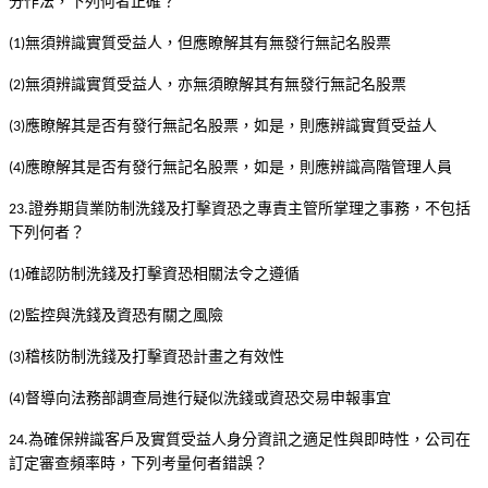
分作法，下列何者正確？
無須辨識實質受益人，但應瞭解其有無發行無記名股票
(1)
無須辨識實質受益人，亦無須瞭解其有無發行無記名股票
(2)
應瞭解其是否有發行無記名股票，如是，則應辨識實質受益人
(3)
應瞭解其是否有發行無記名股票，如是，則應辨識高階管理人員
(4)
證券期貨業防制洗錢及打擊資恐之專責主管所掌理之事務，不包括
23.
下列何者？
確認防制洗錢及打擊資恐相關法令之遵循
(1)
監控與洗錢及資恐有關之風險
(2)
稽核防制洗錢及打擊資恐計畫之有效性
(3)
督導向法務部調查局進行疑似洗錢或資恐交易申報事宜
(4)
為確保辨識客戶及實質受益人身分資訊之適足性與即時性，公司在
24.
訂定審查頻率時，下列考量何者錯誤？