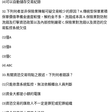
可以自動儲存交易紀錄
(4)
下列何者並非保險業陳報可疑交易較少的原因？
傳統型保單累積
32.
A.
保單價值準備金速度較慢，解約金不多，洗錢成本高
保險業對防制
B.
洗錢及打擊資恐政策以及內部控制嚴密
保險業對洗錢以及資恐的交
C.
易監控系統欠佳
僅
(1)
A
僅
(2)
B
僅
(3)
C
(4) ABC
有關資恐交易特點之敘述，下列何者錯誤？
33.
只能依靠系統監控，無法依賴櫃台人員判斷
(1)
資金大都是小額的電匯
(2)
資恐交易的匯款人不一定是罪犯或犯罪組織
(3)