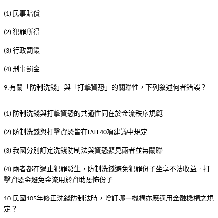
民事賠償
(1)
犯罪所得
(2)
行政罰鍰
(3)
刑事罰金
(4)
有關「防制洗錢」與「打擊資恐」的關聯性，下列敘述何者錯誤？
9.
防制洗錢與打擊資恐的共通性同在於金流秩序規範
(1)
防制洗錢與打擊資恐皆在
項建議中規定
(2)
FATF40
我國分別訂定洗錢防制法與資恐顯見兩者並無關聯
(3)
兩者都在遏止犯罪發生，防制洗錢避免犯罪份子坐享不法收益，打
(4)
擊資恐金避免金流用於資助恐怖份子
民國
年修正洗錢防制法時，增訂哪一機構亦應適用金融機構之規
10.
105
定？