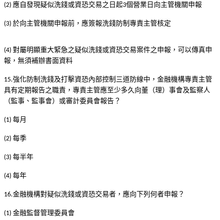
應自發現疑似洗錢或資恐交易之日起
個營業日向主管機關申報
(2)
3
於向主管機關申報前，應簽報洗錢防制專責主管核定
(3)
對屬明顯重大緊急之疑似洗錢或資恐交易案件之申報，可以傳真申
(4)
報，無須補辦書面資料
強化防制洗錢及打擊資恐內部控制三道防線中，金融機構專責主管
15.
具有定期報告之職責，專責主管應至少多久向董（理）事會及監察人
（監事、監事會）或審計委員會報告？
每月
(1)
每季
(2)
每半年
(3)
每年
(4)
金融機構對疑似洗錢或資恐交易者，應向下列何者申報？
16.
金融監督管理委員會
(1)