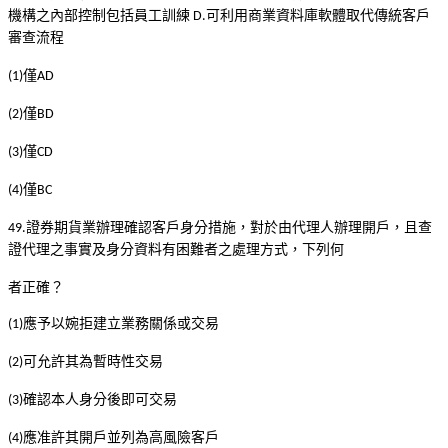
機構之內部控制包括員工訓練
可利用商業資料庫軟體取代傳統客戶
D.
審查流程
僅
(1)
AD
僅
(2)
BD
僅
(3)
CD
僅
(4)
BC
證券期貨業辦理確認客戶身分措施，對於由代理人辦理開戶，且查
49.
證代理之事實及身分資料有困難者之處理方式，下列何
者正確？
應予以婉拒建立業務關係或交易
(1)
可允許其為暫時性交易
(2)
確認本人身分後即可交易
(3)
應准許其開戶並列為高風險客戶
(4)