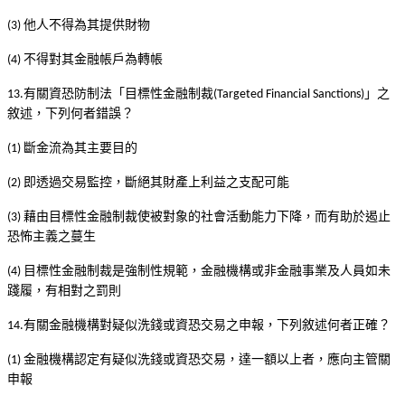
他人不得為其提供財物
(3)
不得對其金融帳戶為轉帳
(4)
有關資恐防制法「目標性金融制裁
」之
13.
(Targeted Financial Sanctions)
敘述，下列何者錯誤？
斷金流為其主要目的
(1)
即透過交易監控，斷絕其財產上利益之支配可能
(2)
藉由目標性金融制裁使被對象的社會活動能力下降，而有助於遏止
(3)
恐怖主義之蔓生
目標性金融制裁是強制性規範，金融機構或非金融事業及人員如未
(4)
踐履，有相對之罰則
有關金融機構對疑似洗錢或資恐交易之申報，下列敘述何者正確？
14.
金融機構認定有疑似洗錢或資恐交易，達一額以上者，應向主管關
(1)
申報