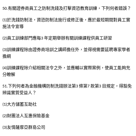
有關證券商員工之防制洗錢及打擊資恐教育訓練，下列何者錯誤？
50.
於洗錢防制法，資恐防制法施行或修正後，應於最短期間對員工實
(1)
施法令宣導
員工訓練部門應每
年定期舉辦有關訓練課程供員工研習
(2)
3
訓練課程除由證券商培訓之講師擔任外，並得視需要延聘專家學者
(3)
擔綱
訓練課程除介紹相關法令之外，並應輔以實際案例，使員工能夠充
(4)
分瞭解
下列何者為金融機構防制洗錢辦法第
條第
款第
目規定，得豁免
51.
3
7
3
辨識實質受益人？
大方儲蓄互助社
(1)
財團法人互惠保險基金
(2)
友情薩摩亞群島公司
(3)