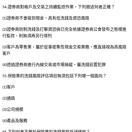
證券商對帳戶及交易之持續監控作業，下列敘述何者正確？
54.
證券商不會碰到現金，具有低洗錢及資恐風險
(1)
證券商防制洗錢及打擊資恐倘已完全依據證券商公會發布之態樣進
(2)
行監控，則無須再另行增列
客戶為零售業，屬於從事密集性現金交易業務，應直接視為高風險
(3)
客戶
透過證券商進行內線交易或市場操縱，屬洗錢前置犯罪
(4)
保險業的洗錢風險評估項目無須包括下列哪一個面向？
55.
客戶
(1)
通路
(2)
公司規模
(3)
產品及服務
(4)
下列何者不屬於保險業的洗錢風險抵減措施？