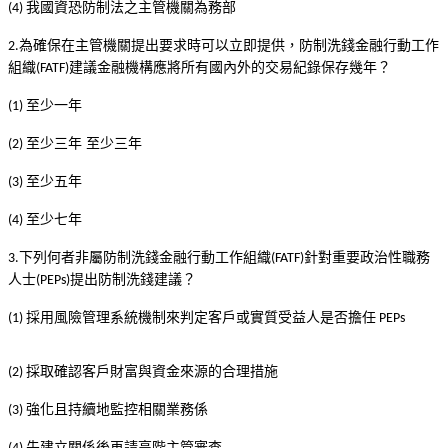
我國資恐防制法之主管機關為務部
(4)
為確保在主管機關提出要求時可以立即提供，防制洗錢金融行動工作
2.
組織
建議金融機構應將所有國內外的交易紀錄保存幾年？
(FATF)
至少一年
(1)
至少三年
至少三年
(2)
至少五年
(3)
至少七年
(4)
下列何者非屬防制洗錢金融行動工作組織
針對重要政治性職務
3.
(FATF)
人士
提出防制洗錢建議？
(PEPs)
採用風險管理系統機制來判定客戶或實質受益人是否擔任
(1)
PEPs
採取確認客戶財富與資金來源的合理措施
(2)
強化且持續地監控相關業務係
(3)
先建立關係後再請高階主管審查