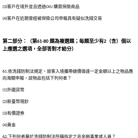
客戶在境外並且透過
購買保險商品
(3)
OIU
客戶在近期曾經被保險公司申報具有疑似洗錢交易
(4)
第二部分：（第
題為複選題；每題至少有
（含）個以
61-80
2
上應選之選項，全部答對才給分）
依洗錢防制法規定，旅客入境攜帶總價值達一定金額以上之物品應
61.
向海關申報，該物品包括下列何者？
外國貨幣
(1)
新臺幣現鈔
(2)
有價證券
(3)
黃金
(4)
下列何者屬於洗錢防制法所稱指定之非金融事業或人員？
62.