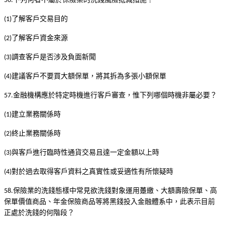
56.
了解客戶交易目的
(1)
了解客戶資金來源
(2)
調查客戶是否涉及負面新聞
(3)
建議客戶不要買大額保單，將其拆為多張小額保單
(4)
金融機構應於特定時機進行客戶審查，惟下列哪個時機非屬必要？
57.
建立業務關係時
(1)
終止業務關係時
(2)
與客戶進行臨時性通貨交易且達一定金額以上時
(3)
對於過去取得客戶資料之真實性或妥適性有所懷疑時
(4)
保險業的洗錢態樣中常見欲洗錢對象運用躉繳、大額壽險保單、高
58.
保單價值商品、年金保險商品等將黑錢投入金融體系中，此表示目前
正處於洗錢的何階段？