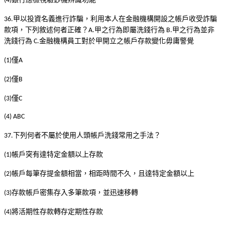
(4)
甲以投資名義進行詐騙，利用本人在金融機構開設之帳戶收受詐騙
36.
款項，下列敘述何者正確？
甲之行為即屬洗錢行為
甲之行為並非
A.
B.
洗錢行為
金融機構員工對於甲開立之帳戶存款變化毋庸警覺
C.
僅
(1)
A
僅
(2)
B
僅
(3)
C
(4) ABC
下列何者不屬於使用人頭帳戶洗錢常用之手法？
37.
帳戶突有達特定金額以上存款
(1)
帳戶每筆存提金額相當，相距時間不久，且達特定金額以上
(2)
存款帳戶密集存入多筆款項，並迅速移轉
(3)
將活期性存款轉存定期性存款
(4)