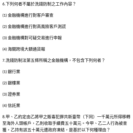
下列何者不屬於洗錢防制之工作內容？
6.
金融機構進行對客戶審查
(1)
金融機構進行對高風險客戶測謊
(2)
金融機構對可疑交易進行申報
(3)
海關跨境大額通貨報
(4)
洗錢防制法第五條所稱之金融機構，不包含下列何者？
7.
銀行業
(1)
銀樓業
(2)
證券業
(3)
信託業
(4)
甲、乙約定由乙將甲之販毒犯罪共新臺幣（下同）一千萬元所得移轉
8.
至海外人頭帳戶，乙則收取手續費五十萬元。今甲、乙二人行為被查
獲，乙持有該五十萬元遭政府凍結，是基於以下何種理由？