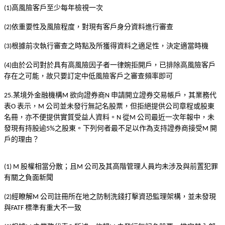
高風險客戶至少每年檢視一次
(1)
依重要性及風險程度，對現有客戶身分資料進行審查
(2)
根據前次執行審查之時點及所獲得資料之適足性，決定適當時機
(3)
由於公司對於具有高風險因子者一律婉拒開戶，已排除高風險客戶
(4)
存在之可能，故只要訂定中低風險客戶之審查頻率即可
某境外金融機構
欲向證券商
申請開立證券交易帳戶，其業務代
25.
M
N
表
表示，
公司並未發行無記名股票，但拒絕提供公司章程或股東
O
M
名冊，亦不便提供實質受益人資料。
從
公司最近一次年報中，未
N
M
發現有持股逾
之股東。下列何者最不足以作為支持證券商接受
開
5%
M
戶的理由？
股權相當分散；且
公司及其高階管理人員均未涉及與前置犯罪
(1) M
M
有關之負面新聞
經瞭解
公司註冊所在地之防制洗錢打擊資恐監理架構，並未發現
(2)
M
與
標準有重大不一致
FATF