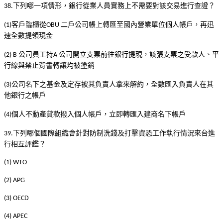
下列哪一項情形，銀行從業人員實務上不需要對該交易進行查證？
38.
客戶臨櫃從
二戶公司帳上轉匯至國內營業單位個人帳戶，再迅
(1)
OBU
速全數提領現金
公司員工持
公司開立支票前往銀行提現，該張支票之受款人、平
(2) B
A
行線與禁止背書轉讓均被塗銷
公司名下之基金及定存被其負責人拿來解約，全數匯入負責人在其
(3)
他銀行之帳戶
個人不動產貸款撥入個人帳戶，立即轉匯入建商名下帳戶
(4)
下列哪個國際組織會針對防制洗錢及打擊資恐工作執行情況來台進
39.
行相互評鑑？
(1) WTO
(2) APG
(3) OECD
(4) APEC