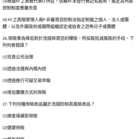
根據
之業務代表
所述，信賴
未發行無記名股票，推定其內部
(3)
M
O
M
控制制度應屬完善
之高階管理人員
非屬資恐防制法指定制裁之個人、法人或團
(4) M
P
體，以及外國政府或國際組織認定或追查之恐怖分子或團體
保險業為降低對於洗錢與資恐的曝險，所採取抵減風險的手段，下
26.
列何者錯誤？
完善公司治理
(1)
透過法遵與內稽內控
(2)
透過進行可疑交易申報
(3)
增加躉繳方式的保險
(4)
下列何種保險商品屬於洗錢防制高風險商品？
27.
損害填補型保險
(1)
健康保險
(2)