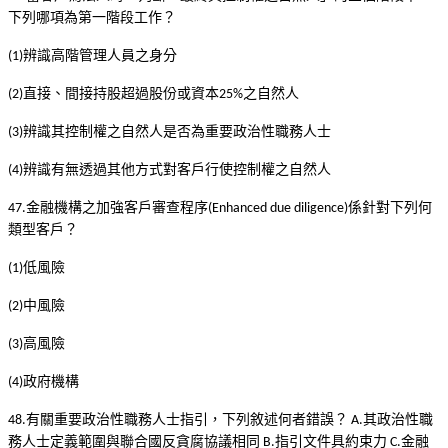
下列哪項為第一階段工作？
辨識高階管理人員之身分
(1)
直接、間接持股超過股份或資本
之自然人
(2)
25%
辨識其控制權之自然人是否為重要政治性職務人士
(3)
辨識有無透過其他方式對客戶行使控制權之自然人
(4)
金融機構之加強客戶審查程序
係針對下列何
47.
(Enhanced due diligence)
類型客戶？
低風險
(1)
中風險
(2)
高風險
(3)
政府機構
(4)
有關重要政治性職務人士指引，下列敘述何者錯誤？
其政治性職
48.
A.
務人士定義範圍與聯合國反貪腐協議相同
指引文件具約束力
金融
B.
C.