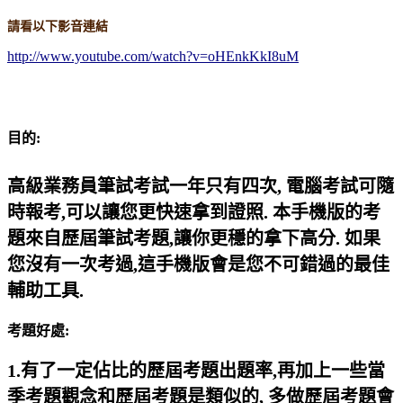
請看以下影音連結
http://www.youtube.com/watch?v=oHEnkKkI8uM
目的
:
高級業務員筆試考試一年只有四次
,
電腦考試可隨
時報考
,
可以讓您更快速拿到證照
.
本手機版的考
題來自歷屆筆試考題
,
讓你更穩的拿下高分
.
如果
您沒有一次考過
,
這手機版會是您不可錯過的最佳
輔助工具
.
考題好處
:
1.
有了一定佔比的歷屆考題出題率
,
再加上一些當
季考題觀念和歷屆考題是類似的
,
多做歷屆考題會