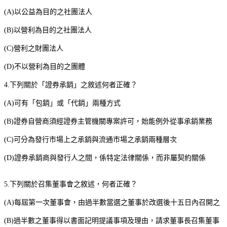
(A)
以公益為目的之社團法人
(B)
以營利為目的之社團法人
(C)
營利之財團法人
(D)
不以營利為目的之團體
4.
下列關於「證券承銷」之敘述何者正確？
(A)
可有「包銷」或「代銷」兩種方式
(B)
證券自營商須經證券主管機關專案許可，始能例外從事承銷業務
(C)
可分為發行市場上之承銷與流通市場之承銷兩種層次
(D)
證券承銷商與發行人之間，係特定法律關係，而非屬契約關係
5.
下列關於召集董事會之敘述，何者正確？
(A)
每屆第一次董事會，由過半數當選之董事於改選後十五日內召開之
(B)
過半數之董事得以書面記明提議事項及理由，請求董事長召集董事