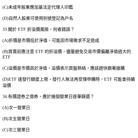
(C)
未成年股東應加蓋法定代理人印鑑
(D)
自然人股東可使用別號登記為戶名
33.
關於
ETF
折溢價風險，何者錯誤？
(A)
折價是市價低於淨值，可能因市場需求不足造成
(B)
買賣前應注意
ETF
的折溢價，儘量避免交易市價偏離淨值過大的
ETF
(C)
溢價是市價高於淨值，溢價表示買盤熱絡，應該趕快跟著搶購
(D)ETF
達發行額度上限，發行人無法再受理申購時，
ETF
可能會持續
溢價
34.
有價證券之借券，應於幾個營業日逐筆歸還？
(A)
次一營業日
(B)
次五營業日
(C)
次三營業日