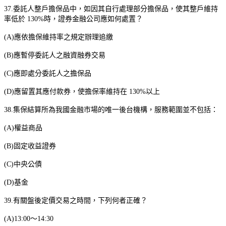
37.
委託人整戶擔保品中，如因其自行處理部分擔保品，使其整戶維持
率低於
130%
時，證券金融公司應如何處置？
(A)
應依擔保維持率之規定辦理追繳
(B)
應暫停委託人之融資融券交易
(C)
應即處分委託人之擔保品
(D)
應留置其應付款券，使擔保率維持在
130%
以上
38.
集保結算所為我國金融市場的唯一後台機構，服務範圍並不包括：
(A)
權益商品
(B)
固定收益證券
(C)
中央公債
(D)
基金
39.
有關盤後定價交易之時間，下列何者正確？
(A)13:00
～
14:30