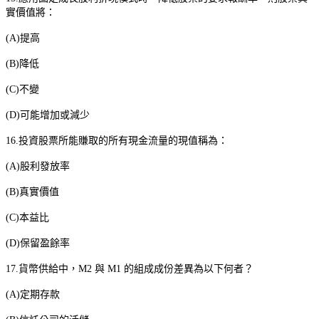
實價值將：
(A)
提高
(B)
降低
(C)
不變
(D)
可能增加或減少
16.
投資股票所能賺取的所有現金流量的現值稱為：
(A)
股利發放率
(B)
真實價值
(C)
本益比
(D)
保留盈餘率
17.
貨幣供給中，
M2
與
M1
的組成成份差異為以下何者？
(A)
定期存款