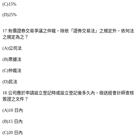
(C)15%
(D)25%
17.
有價證券交易爭議之仲裁，除依「證券交易法」之規定外，依何法
之規定為之？
(A)
公司法
(B)
票據法
(C)
仲裁法
(D)
民法
18.
公司應於申請設立登記時或設立登記後多久內，檢送經會計師查核
簽證之文件？
(A)10
日內
(B)15
日內
(C)20
日內