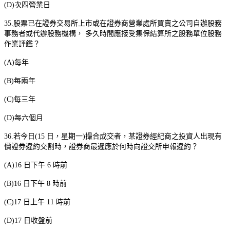
(D)
次四營業日
35.
股票已在證券交易所上市或在證券商營業處所買賣之公司自辦股務
事務者或代辦股務機構，
多久時間應接受集保結算所之股務單位股務
作業評鑑？
(A)
每年
(B)
每兩年
(C)
每三年
(D)
每六個月
36.
若今日
(15
日，星期一
)
撮合成交者，某證券經紀商之投資人出現有
價證券違約交割時，證券商最遲應於何時向證交所申報違約？
(A)16
日下午
6
時前
(B)16
日下午
8
時前
(C)17
日上午
11
時前
(D)17
日收盤前