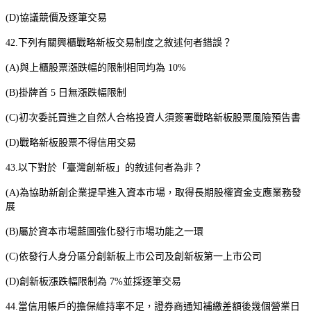
(D)
協議競價及逐筆交易
42.
下列有關興櫃戰略新板交易制度之敘述何者錯誤？
(A)
與上櫃股票漲跌幅的限制相同均為
10%
(B)
掛牌首
5
日無漲跌幅限制
(C)
初次委託買進之自然人合格投資人須簽署戰略新板股票風險預告書
(D)
戰略新板股票不得信用交易
43.
以下對於「臺灣創新板」的敘述何者為非？
(A)
為協助新創企業提早進入資本市場，取得長期股權資金支應業務發
展
(B)
屬於資本市場藍圖強化發行市場功能之一環
(C)
依發行人身分區分創新板上市公司及創新板第一上市公司
(D)
創新板漲跌幅限制為
7%
並採逐筆交易
44.
當信用帳戶的擔保維持率不足，證券商通知補繳差額後幾個營業日