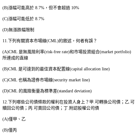
(B)
漲幅可能高於
8.7%
，但不會超過
10%
(C)
漲幅可能低於
8.7%
(D)
無漲跌幅限制
11.
下列有關資本市場線
(CML)
的敘述，何者有誤？
(A)CML
是無風險利率
(risk-free rate)
和市場投資組合
(market portfolio)
所連成的直線
(B)CML
是可達到的最佳資本配置線
(capital allocation line)
(C)CML
也稱為證券市場線
(security market line)
(D)CML
的風險衡量為標準差
(standard deviation)
12.
下列哪些公司債條款的權利在投資人身上？甲
.
可轉換公司債；乙
.
可
贖回公司債；丙
.
可賣回公司債；丁
.
附認股權公司債
(A)
僅甲、乙
(B)
僅丙