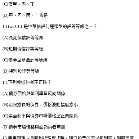
(C)
僅甲、丙、丁
(D)
甲、乙、丙、丁皆是
13.twCCCf
是中華信評何種類型的評等等級之一？
(A)
長期債信評等等級
(B)
短期債信評等等級
(C)
債券型基金評等等級
(D)
特別股評等等級
14.
下列敘述何者不正確？
(A)
債券價格與殖利率呈反向關係
(B)
期限愈長的債券，價格波動幅度愈小
(C)
票面利率與債券市場價格呈正向關係
(D)
債券市場價格與面額兩者無關
15.
應用固定成長股利折現模式時，降低股票的要求報酬率，則股票真