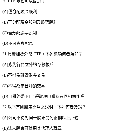
30.ETF
是否可以配息？
(A)
僅分配現金股利
(B)
可分配現金股利及股票股利
(C)
僅分配股票股利
(D)
不可參與配息
31.
買賣加掛外幣
ETF
，下列選項何者為非？
(A)
應先行開立外幣存款帳戶
(B)
不得為融資融券交易
(C)
不得為當日沖銷交易
(D)
加掛外幣
ETF
得辦理申購及買回相關作業
32.
以下有關股東開戶之說明，下列何者錯誤？
(A)
公司不得對同一股東開列兩個以上戶號
(B)
法人股東可使用其代理人職章