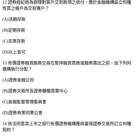
12.
證券經紀商為辦理對客戶交割款項之收付，應於金融機構設立何種
性質之帳戶為交割專戶？
(A)
活期存款
(B)
定期存款
(C)
支票存款
(D)
以上皆可
13.
有價證券融資融券交易在暫停融資買進或融券賣出之前，由下列何
機構執行分配？
(A)
證券金融公司
(B)
證券交易所及證券櫃檯買賣中心
(C)
金融監督管理委員會
(D)
證券商業同業公會
14.
依法同意其上市之發行有價證券機構應與臺灣證券交易所訂立何種
契約？