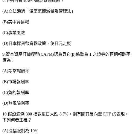
8.
下列何者風險不屬於系統風險？
(A)
立法通過「溫室氣體減量及管理法」
(B)
美中貿易戰
(C)
事業風險
(D)
日本採貨幣寬鬆政策，使日元走貶
9.
資本資產訂價模型
(CAPM)
認為貝它
(
β
)
係數為
1
之證券的預期報酬率
應為：
(A)
期望報酬率
(B)
市場報酬率
(C)
負的報酬率
(D)
無風險利率
10.
假設滬深
300
指數單日大跌
8.7%
，則有關其反向型
ETF
的表現，
下列何者正確？
(A)
漲幅限制為
10%