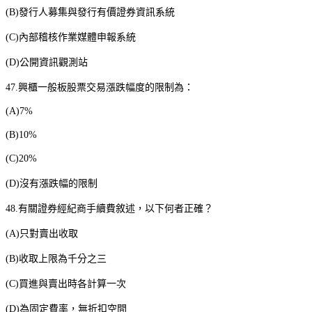
(B)
發行人募集與發行有價證券資訊系統
(C)
內部稽核作業媒體申報系統
(D)
公開資訊觀測站
47.
興櫃一般板股票交易漲跌幅度的限制為：
(A)7%
(B)10%
(C)20%
(D)
沒有漲跌幅的限制
48.
有關證券經紀商手續費敘述，以下何者正確？
(A)
只對賣出收取
(B)
收取上限為千分之三
(C)
買進與賣出時各計算一次
(D)
為固定費率，無折扣空間