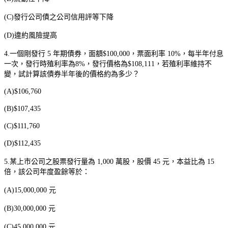
(C)
發行公司債之公司信用評等下降
(D)
違約風險提高
4.
一個剛發行
5
年期債券，面額
$100,000
，票面利率
10%
，每半年付息
一次，發行時殖利率為
8%
，發行價格為
$108,111
，若殖利率維持不
變，試計算該債券半年後的價格約為多少？
(A)$106,760
(B)$107,435
(C)$111,760
(D)$112,435
5.
某上市公司之股票發行量為
1,000
萬股，股價
45
元，本益比為
15
倍，該公司年度盈餘等於：
(A)15,000,000
元
(B)30,000,000
元
(C)45,000,000
元