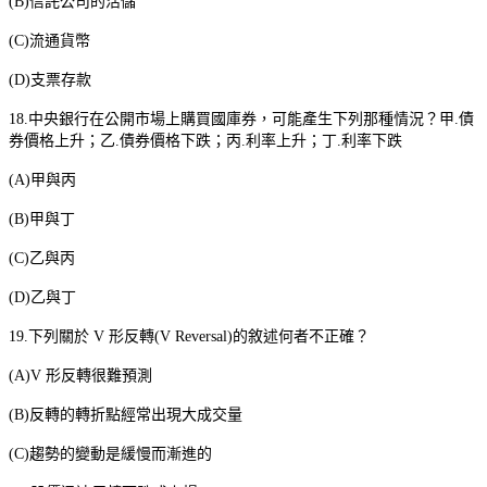
(B)
信託公司的活儲
(C)
流通貨幣
(D)
支票存款
18.
中央銀行在公開市場上購買國庫券，可能產生下列那種情況？甲
.
債
券價格上升；乙
.
債券價格下跌；丙
.
利率上升；丁
.
利率下跌
(A)
甲與丙
(B)
甲與丁
(C)
乙與丙
(D)
乙與丁
19.
下列關於
V
形反轉
(V Reversal)
的敘述何者不正確？
(A)V
形反轉很難預測
(B)
反轉的轉折點經常出現大成交量
(C)
趨勢的變動是緩慢而漸進的