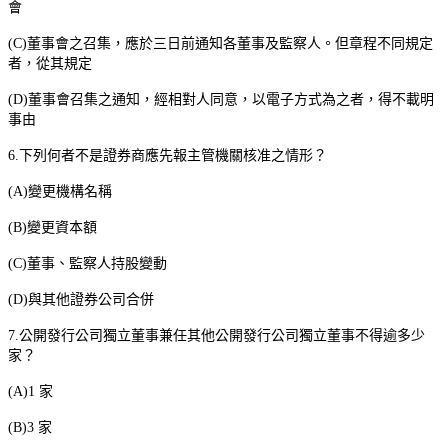
會
(C)
董事會之召集，應於三日前通知各董事及監察人。但章程不同規定
者，從其規定
(D)
董事會召集之通知，經相對人同意，以電子方式為之者，得不載明
事由
6.
下列何者不是證券商應先報主管機關核准之情形？
(A)
變更機構名稱
(B)
變更資本額
(C)
董事、監察人持股變動
(D)
與其他證券公司合併
7.
公開發行公司獨立董事兼任其他公開發行公司獨立董事不得逾多少
家？
(A)1
家
(B)3
家