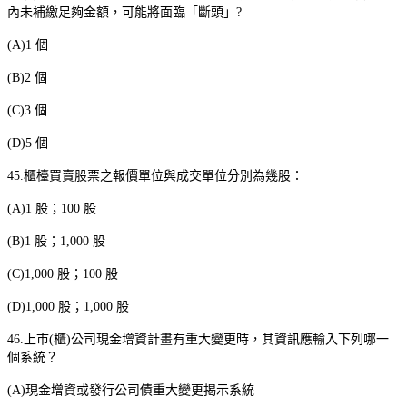
內未補繳足夠金額，可能將面臨「斷頭」
?
(A)1
個
(B)2
個
(C)3
個
(D)5
個
45.
櫃檯買賣股票之報價單位與成交單位分別為幾股：
(A)1
股；
100
股
(B)1
股；
1,000
股
(C)1,000
股；
100
股
(D)1,000
股；
1,000
股
46.
上市
(
櫃
)
公司現金增資計畫有重大變更時，其資訊應輸入下列哪一
個系統？
(A)
現金增資或發行公司債重大變更揭示系統