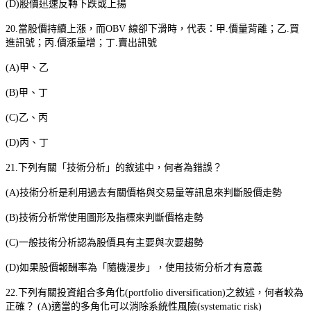
(D)
股價迅速反轉下跌或上揚
20.
當股價持續上漲，而
OBV
線卻下滑時，代表：甲
.
價量背離；乙
.
買
進訊號；丙
.
價漲量增；丁
.
賣出訊號
(A)
甲、乙
(B)
甲、丁
(C)
乙、丙
(D)
丙、丁
21.
下列有關「技術分析」的敘述中，何者為錯誤？
(A)
技術分析是利用過去有關價格與交易量等訊息來判斷股價走勢
(B)
技術分析常使用圖形及指標來判斷價格走勢
(C)
一般技術分析認為股價具有主要與次要趨勢
(D)
如果股價報酬率為「隨機漫步」，使用技術分析才有意義
22.
下列有關投資組合多角化
(portfolio diversification)
之敘述，何者較為
正確？
(A)
適當的多角化可以消除系統性風險
(systematic risk)