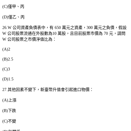
(C)
僅甲、丙
(D)
僅乙、丙
26.W
公司資產負債表中，有
650
萬元之資產，
300
萬元之負債，假設
W
公司股票流通在外股數為
10
萬股，且目前股票市價為
70
元，請問
W
公司股票之市價淨值比為：
(A)2
(B)2.5
(C)3
(D)1.5
27.
其他因素不變下，新臺幣升值會引起進口物價：
(A)
上漲
(B)
下跌
(C)
不變