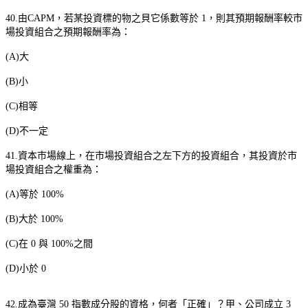
40.
由
CAPM
，若某投資標的物之貝它係數等於
1
，則其預期報酬率較市
場投資組合之預期報酬率為：
(A)
大
(B)
小
(C)
相等
(D)
不一定
41.
資本市場線上，在市場投資組合之左下方的投資組合，其投資於市
場投資組合之權重為：
(A)
等於
100%
(B)
大於
100%
(C)
在
0
與
100%
之間
(D)
小於
0
42.
成為臺灣
50
指數成分股的資格，何者「正確」？甲、公司成立
3