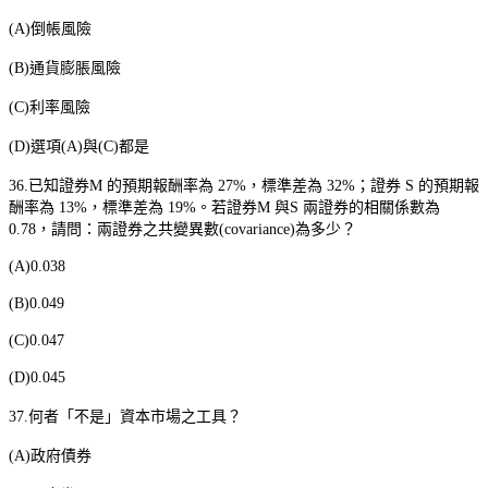
(A)
倒帳風險
(B)
通貨膨脹風險
(C)
利率風險
(D)
選項
(A)
與
(C)
都是
36.
已知證券
M
的預期報酬率為
27%
，標準差為
32%
；證券
S
的預期報
酬率為
13%
，標準差為
19%
。若證券
M
與
S
兩證券的相關係數為
0.78
，請問：兩證券之共變異數
(covariance)
為多少？
(A)0.038
(B)0.049
(C)0.047
(D)0.045
37.
何者「不是」資本市場之工具？
(A)
政府債券