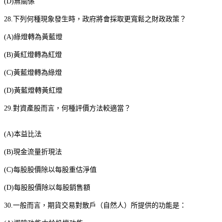
(D)
無關係
28.
下列何種現象發生時，政府將會採取更寬鬆之財政政策？
(A)
綠燈轉為黃藍燈
(B)
黃紅燈轉為紅燈
(C)
黃藍燈轉為綠燈
(D)
黃藍燈轉黃紅燈
29.
對資產股而言，何種評價方法較適當？
(A)
本益比法
(B)
現金流量折現法
(C)
每股股價除以每股重估淨值
(D)
每股股價除以每股銷售額
30.
一般而言，期貨交易對散戶（自然人）所提供的功能是：