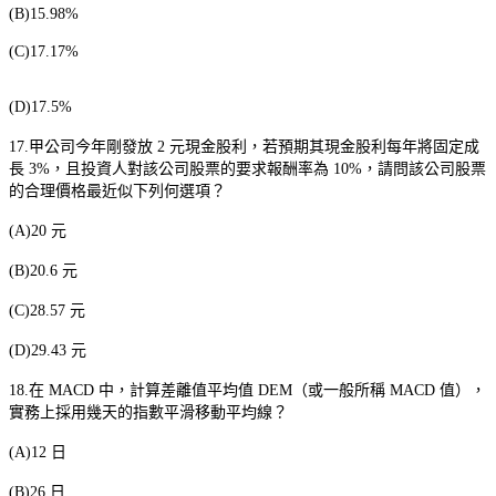
(B)15.98%
(C)17.17%
(D)17.5%
17.
甲公司今年剛發放
2
元現金股利，若預期其現金股利每年將固定成
長
3%
，且投資人對該公司股票的要求報酬率為
10%
，請問該公司股票
的合理價格最近似下列何選項？
(A)20
元
(B)20.6
元
(C)28.57
元
(D)29.43
元
18.
在
MACD
中，計算差離值平均值
DEM
（或一般所稱
MACD
值），
實務上採用幾天的指數平滑移動平均線？
(A)12
日
(B)26
日