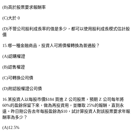
(B)
高於股票要求報酬率
(C)
大於
0
(D)
不管公司股利成長率的值是多少，都可以使用股利成長模式估計股
價
15.
哪一種金融商品，投資人可將債權轉換為普通股？
(A)
認購權證
(B)
認售權證
(C)
可轉換公司債
(D)
附認股權證公司債
16.
某投資人以每股市價
$184
買進
Z
公司股票，預期
Z
公司每年將
60%
的盈餘保留下來，做為再投資用，並賺取
25%
的報酬，直到永
遠。昨日剛公告去年每股盈餘為
$10
，試計算投資人對該股票要求年報
酬率為多少？
(A)12.5%