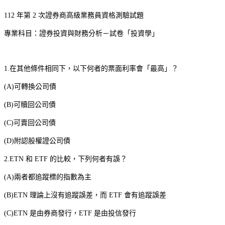
112
年第
2
次證券商高級業務員資格測驗試題
專業科目：證券投資與財務分析－試卷「投資學」
1.
在其他條件相同下，以下何者的票面利率會「最高」？
(A)
可轉換公司債
(B)
可贖回公司債
(C)
可賣回公司債
(D)
附認股權證公司債
2.ETN
和
ETF
的比較，下列何者有誤？
(A)
兩者都追蹤標的指數為主
(B)ETN
理論上沒有追蹤誤差，而
ETF
會有追蹤誤差
(C)ETN
是由券商發行，
ETF
是由投信發行