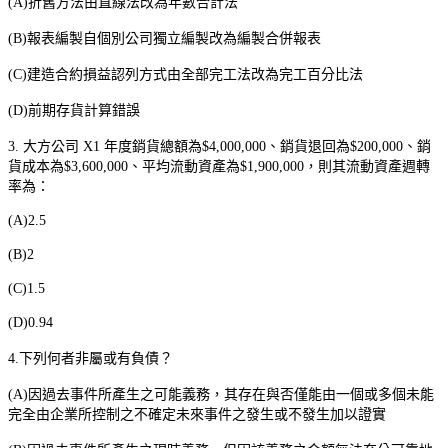
(A)
折舊方法由直線法改為年數合計法
(B)
報表編製自個別公司獨立編製改為編製合併報表
(C)
建造合約損益認列方式由全部完工法改為完工百分比法
(D)
前期存貨計算錯誤
3.
大方公司
X1
年度銷貨總額為
$4,000,000
、銷貨退回為
$200,000
、銷
貨成本為
$3,600,000
、平均流動資產為
$1,900,000
，則其流動資產週轉
率為：
(A)2.5
(B)2
(C)1.5
(D)0.94
4.
下列何者非屬或有負債？
(A)
因過去事件所產生之可能義務，其存在與否僅能由一個或多個未能
完全由企業所控制之不確定未來事件之發生或不發生加以證實