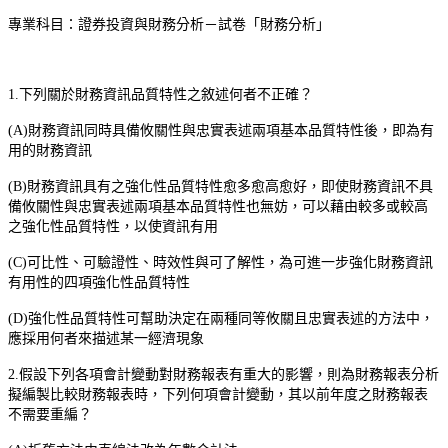
專業科目：證券投資與財務分析－試卷「財務分析」
1.
下列關於財務資訊品質特性之敘述何者不正確？
(A)
財務資訊同時具備攸關性與忠實表述兩項基本品質特性後，即為有
用的財務資訊
(B)
財務資訊具有之強化性品質特性愈多愈高愈好，即使財務資訊不具
備攸關性與忠實表述兩項基本品質特性也無妨，可以藉由較多或較高
之強化性品質特性，以使資訊有用
(C)
可比性、可驗證性、時效性與可了解性，為可進一步強化財務資訊
有用性的四項強化性品質特性
(D)
強化性品質特性可幫助決定在兩種同等攸關且忠實表述的方法中，
應採用何者來描述某一經濟
現象
2.
假設下列各項會計變動對財務報表有重大的影響，則為財務報表分析
擬編製比較財務報表時，下列何項會計變動，其以前年度之財務報表
不需要重編？