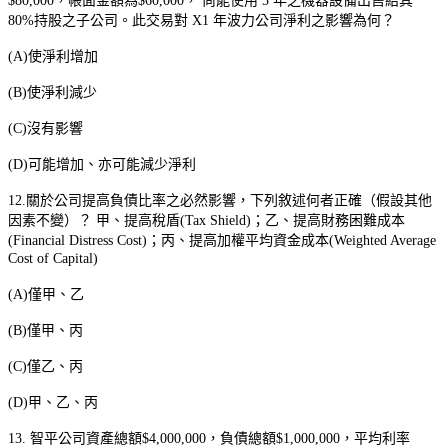
$80,000
，帳面金額為
$60,000
，
尚能使用
5
年之機器設備出售給其
80%
持股之子公司。此交易對
X1
年波力公司淨利之影響為何？
(A)
使淨利增加
(B)
使淨利減少
(C)
沒有影響
(D)
可能增加、亦可能減少淨利
12.
關於公司提高負債比率之必然影響，下列敘述何者正確（假設其他
因素不變）？
甲、提高稅盾
(Tax Shield)
；乙、提高財務困難成本
(Financial Distress Cost)
；丙、提高加權平均資金成本
(Weighted Average
Cost of Capital)
(A)
僅甲、乙
(B)
僅甲、丙
(C)
僅乙、丙
(D)
甲、乙、丙
13.
智平公司資產總額
$4,000,000
，負債總額
$1,000,000
，平均利率