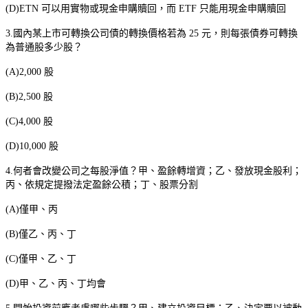
(D)ETN
可以用實物或現金申購贖回，而
ETF
只能用現金申購贖回
3.
國內某上市可轉換公司債的轉換價格若為
25
元，則每張債券可轉換
為普通股多少股？
(A)2,000
股
(B)2,500
股
(C)4,000
股
(D)10,000
股
4.
何者會改變公司之每股淨值？甲、盈餘轉增資；乙、發放現金股利；
丙、依規定提撥法定盈餘公積；丁、股票分割
(A)
僅甲、丙
(B)
僅乙、丙、丁
(C)
僅甲、乙、丁
(D)
甲、乙、丙、丁均會