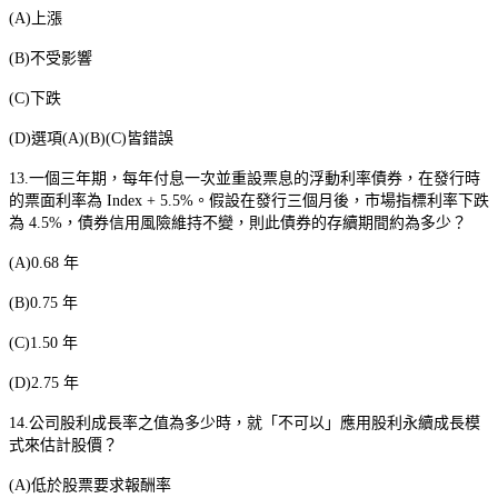
(A)
上漲
(B)
不受影響
(C)
下跌
(D)
選項
(A)(B)(C)
皆錯誤
13.
一個三年期，每年付息一次並重設票息的浮動利率債券，在發行時
的票面利率為
Index + 5.5%
。假設在發行三個月後，市場指標利率下跌
為
4.5%
，債券信用風險維持不變，則此債券的存續期間約為多少？
(A)0.68
年
(B)0.75
年
(C)1.50
年
(D)2.75
年
14.
公司股利成長率之值為多少時，就「不可以」應用股利永續成長模
式來估計股價？
(A)
低於股票要求報酬率