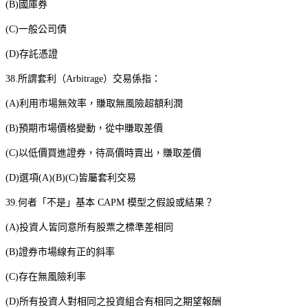
(B)
國庫券
(C)
一般公司債
(D)
存託憑證
38.
所謂套利（
Arbitrage
）交易係指：
(A)
利用市場無效率，賺取無風險超額利潤
(B)
預期市場價格變動，從中賺取差價
(C)
以低價買進證券，待高價時賣出，賺取差價
(D)
選項
(A)(B)(C)
皆屬套利交易
39.
何者「不是」基本
CAPM
模型之假設或結果？
(A)
投資人皆同意所有股票之標準差相同
(B)
證券市場線有正的斜率
(C)
存在無風險利率
(D)
所有投資人對相同之投資組合有相同之期望報酬