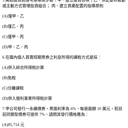
5.
開始投資前應考慮哪些步驟？甲、建立投資目標；乙、決定要以被動
或主動方式管理投資組合；
丙、建立資產配置的指導原則
(A)
僅甲、乙
(B)
僅乙、丙
(C)
僅甲、丙
(D)
甲、乙、丙
6.
在國內個人買賣短期票券之利息所得的課稅方式是採：
(A)
併入綜合所得稅計算
(B)
免稅
(C)
分離課稅
(D)
併入營利事業所得稅計算
7.
甲公司發行一永續債券，票面利率為
6%
，每張面額
10
萬元，若目
前同類型債券可提供
7%
，請問其發行價格應為：
(A)85,714
元