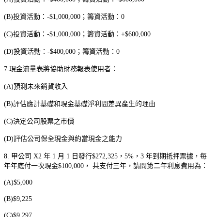
(B)
投資活動：
-$1,000,000
；籌資活動：
0
(C)
投資活動：
-$1,000,000
；籌資活動：
+$600,000
(D)
投資活動：
-$400,000
；籌資活動：
0
7.
現金流量表將協助財務報表使用者：
(A)
預測未來銷貨收入
(B)
評估應計基礎和現金基礎淨利間差異產生的理由
(C)
決定公司股票之市價
(D)
評估公司保全現金與約當現金之能力
8.
甲公司
X2
年
1
月
1
日發行
$272,325
，
5%
，
3
年到期抵押票據，每
年年底付一次現金
$100,000
，
共支付三年，請問第二年利息費用為：
(A)$5,000
(B)$9,225
(C)$9,297