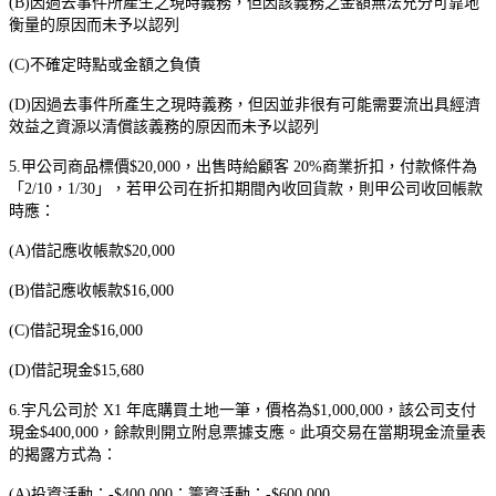
(B)
因過去事件所產生之現時義務，但因該義務之金額無法充分可靠地
衡量的原因而未予以認列
(C)
不確定時點或金額之負債
(D)
因過去事件所產生之現時義務，但因並非很有可能需要流出具經濟
效益之資源以清償該義務的原因而未予以認列
5.
甲公司商品標價
$20,000
，出售時給顧客
20%
商業折扣，付款條件為
「
2/10
，
1/30
」，若甲公司在折扣期間內收回貨款，則甲公司收回帳款
時應：
(A)
借記應收帳款
$20,000
(B)
借記應收帳款
$16,000
(C)
借記現金
$16,000
(D)
借記現金
$15,680
6.
宇凡公司於
X1
年底購買土地一筆，價格為
$1,000,000
，該公司支付
現金
$400,000
，餘款則開立附息票據支應。此項交易在當期現金流量表
的揭露方式為：
(A)
投資活動：
-$400,000
；籌資活動：
-$600,000