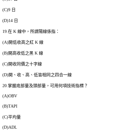
(C)9
日
(D)14
日
19.
在
K
線中，所謂陽線係指：
(A)
開低收高之紅
K
線
(B)
開高收低之黑
K
線
(C)
開收同價之十字線
(D)
開、收、高、低皆相同之四合一線
20.
掌握底部量及頭部量，可用何項技術指標？
(A)OBV
(B)TAPI
(C)
平均量
(D)ADL