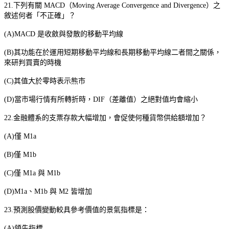
21.
下列有關
MACD
（
Moving Average Convergence and Divergence
）之
敘述何者「不正確」？
(A)MACD
是收斂與發散的移動平均線
(B)
其功能在於運用短期移動平均線和長期移動平均線二者間之關係，
來研判買賣的時機
(C)
其值大於零時表示熊市
(D)
當市場行情有所轉折時，
DIF
（差離值）之絕對值均會縮小
22.
金融體系的支票存款大幅增加，會促使何種貨幣供給額增加？
(A)
僅
M1a
(B)
僅
M1b
(C)
僅
M1a
與
M1b
(D)M1a
、
M1b
與
M2
皆增加
23.
預測股價變動較具參考價值的景氣指標是：
(A)
領先指標