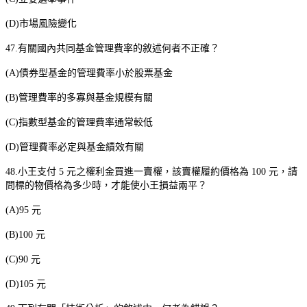
(D)
市場風險變化
47.
有關國內共同基金管理費率的敘述何者不正確？
(A)
債券型基金的管理費率小於股票基金
(B)
管理費率的多寡與基金規模有關
(C)
指數型基金的管理費率通常較低
(D)
管理費率必定與基金績效有關
48.
小王支付
5
元之權利金買進一賣權，該賣權履約價格為
100
元，請
問標的物價格為多少時，才能使小王損益兩平？
(A)95
元
(B)100
元
(C)90
元
(D)105
元