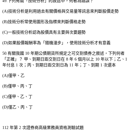
49.
下列有關「技術分析」的敘述中，何者為錯誤？
(A)
技術分析是利用過去有關價格與交易量等訊息來判斷股價走勢
(B)
技術分析常使用圖形及指標來判斷價格走勢
(C)
一般技術分析認為股價具有主要與次要趨勢
(D)
如果股價報酬率為「隨機漫步」，使用技術分析才有意義
50.
有關我國
10
年期公債期貨所規定之可交割債券之敘述，下列何者
「正確」？
甲、到期日距交割日在
8
年
6
個月以上
10
年以下；乙、
1
年付息
1
次；丙、到期日距交割日為
11
年；丁、到期
1
次還本
(A)
僅甲、乙
(B)
僅甲、丙、丁
(C)
僅甲、乙、丁
(D)
僅乙、丙、丁
112
年第
2
次證券商高級業務員資格測驗試題