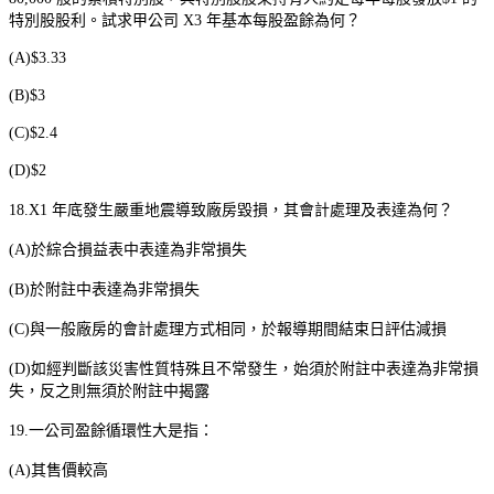
特別股股利。試求甲公司
X3
年基本每股盈餘為何？
(A)$3.33
(B)$3
(C)$2.4
(D)$2
18.X1
年底發生嚴重地震導致廠房毀損，其會計處理及表達為何？
(A)
於綜合損益表中表達為非常損失
(B)
於附註中表達為非常損失
(C)
與一般廠房的會計處理方式相同，於報導期間結束日評估減損
(D)
如經判斷該災害性質特殊且不常發生，始須於附註中表達為非常損
失，反之則無須於附註中揭露
19.
一公司盈餘循環性大是指：
(A)
其售價較高