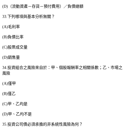
(D)
（流動資產－存貨－預付費用）／負債總額
33.
下列哪項與基本分析無關？
(A)
毛利率
(B)
負債比率
(C)
股票成交量
(D)
銷售量
34.
投資組合之風險來自於：甲、個股報酬率之相關係數；乙、市場之
風險
(A)
僅甲
(B)
僅乙
(C)
甲、乙均是
(D)
甲、乙均不是
35.
投資公司債必須承擔的非系統性風險為何？