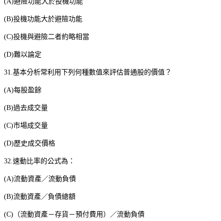
(A)
避險功能大於投機功能
(B)
投機功能大於避險功能
(C)
投機與避險二者約略相當
(D)
難以論定
31.
基本分析常利用下列何種數值來評估普通股的價值？
(A)
每股盈餘
(B)
過去成交量
(C)
市場成交量
(D)
歷史成交價格
32.
速動比率的公式為：
(A)
流動資產／流動負債
(B)
流動資產／負債總額
(C)
（流動資產－存貨－預付費用）／流動負債