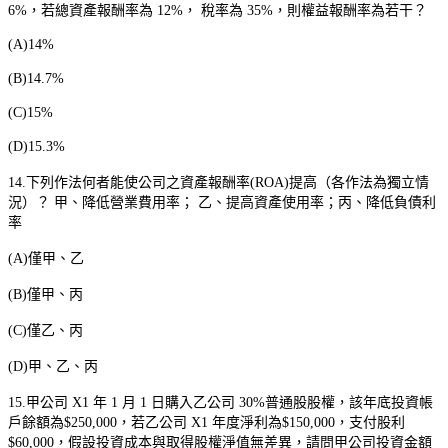
6%
，若總資產報酬率為
12%
，
稅率為
35%
，則權益報酬率為若干？
(A)14%
(B)14.7%
(C)15%
(D)15.3%
14.
下列作法何者能使公司之資產報酬率
(ROA)
提高（各作法為獨立情
況）？
甲、降低營業費用率；
乙、提高資產使用率；丙、降低負債利
率
(A)
僅甲、乙
(B)
僅甲、丙
(C)
僅乙、丙
(D)
甲、乙、丙
15.
甲公司
X1
年
1
月
1
日購入乙公司
30%
普通股股權，該年底投資帳
戶餘額為
$250,000
，若乙公司
X1
年度淨利為
$150,000
，支付股利
$60,000
，假設投資成本與取得股權淨值無差異，請問甲公司投資金額