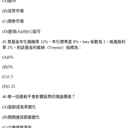
(A)
股市
(B)
貨幣市場
(C)
債券市場
(D)
選項
(A)(B)(C)
皆可
45.
某基金年化報酬率
12%
，年化標準差
8%
，
beta
係數為
2
，無風險利
率
2%
，則該基金的崔納（
Treynor
）指標為：
(A)6%
(B)5%
(C)1.5
(D)1.25
46.
哪一因素較不會影響股票的理論價值？
(A)
盈餘成長率變化
(B)
預期通貨膨脹變化
(C)
立委選舉事件