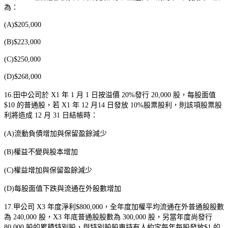
為：
(A)$205,000
(B)$223,000
(C)$250,000
(D)$268,000
16.
田中公司於
X1
年
1
月
1
日按溢價
20%
發行
20,000
股，每股面值
$10
的普通股，若
X1
年
12
月
14
日發放
10%
股票股利，則該項股票股
利將造成
12
月
31
日結帳時：
(A)
流動負債增加與保留盈餘減少
(B)
權益不變與股本增加
(C)
權益增加與保留盈餘減少
(D)
每股面值下跌與流通在外股數增加
17.
甲公司
X3
年度淨利
$800,000
，全年度加權平均流通在外普通股股數
為
240,000
股，
X3
年底普通股股數為
300,000
股，另當年度尚發行
80,000
股的累積特別股，與特別股股東持有人約定每年每股發放
$1
的